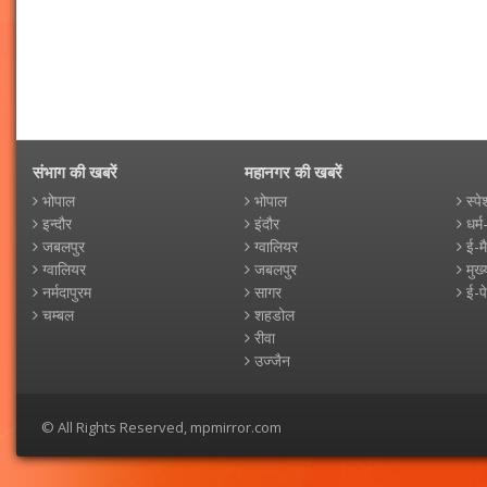
संभाग की खबरें
महानगर की खबरें
भोपाल
भोपाल
स्पे
इन्दौर
इंदौर
धर्म
जबलपुर
ग्वालियर
ई-म
ग्वालियर
जबलपुर
मुख्
नर्मदापुरम
सागर
ई-प
चम्बल
शहडोल
रीवा
उज्जैन
© All Rights Reserved, mpmirror.com