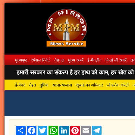
मुख्यपृष्ठ
स्पेशल रिपोर्ट
नेशनल
मुख्य ख़बरें
ई-मैगज़ीन
जिलों की ख़बरें
तस्
हमारी सरकार का संकल्प है हर हाथ को काम, हर खेत को पा
ई-पेपर
सेहत
दुनिया
खाना-खजाना
सूचना का अधिकार
लोकसेवा गारंटी
आ
Share
Facebook
Twitter
WhatsApp
LinkedIn
Pinterest
Email
Telegram