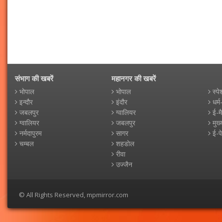
संभाग की खबरें
महानगर की खबरें
भोपाल
भोपाल
स्पे
इन्दौर
इंदौर
धर्म
जबलपुर
ग्वालियर
ई-म
ग्वालियर
जबलपुर
मुख्
नर्मदापुरम
सागर
ई-प
चम्बल
शहडोल
रीवा
उज्जैन
© All Rights Reserved, mpmirror.com