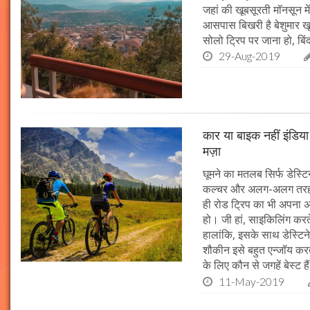
जहां की खूबसूरती मॉनसून में
आसपास बिखरी है बेशुमार खूब
सोलो ट्रिप पर जाना हो, बि
29-Aug-2019
कार या बाइक नहीं इंडिय
मज़ा
घूमने का मतलब सिर्फ डेस्
कल्चर और अलग-अलग तरह के 
ही रोड ट्रिप का भी अपना
हो। जी हां, साइकिलिंग करत
हालांकि, इसके साथ डेस्टि
शौकीन इसे बहुत एन्जॉय करते
के लिए कौन से जगहें बेस्ट ह
11-May-2019