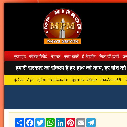
मुख्यपृष्ठ
स्पेशल रिपोर्ट
नेशनल
मुख्य ख़बरें
ई-मैगज़ीन
जिलों की ख़बरें
तस्
हमारी सरकार का संकल्प है हर हाथ को काम, हर खेत को पा
ई-पेपर
सेहत
दुनिया
खाना-खजाना
सूचना का अधिकार
लोकसेवा गारंटी
आ
Share
Facebook
Twitter
WhatsApp
LinkedIn
Pinterest
Email
Telegram