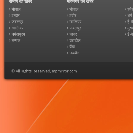
संभाग की खबरें
महानगर की खबरें
भोपाल
भोपाल
स्पे
इन्दौर
इंदौर
धर्म
जबलपुर
ग्वालियर
ई-म
ग्वालियर
जबलपुर
मुख्
नर्मदापुरम
सागर
ई-प
चम्बल
शहडोल
रीवा
उज्जैन
© All Rights Reserved, mpmirror.com