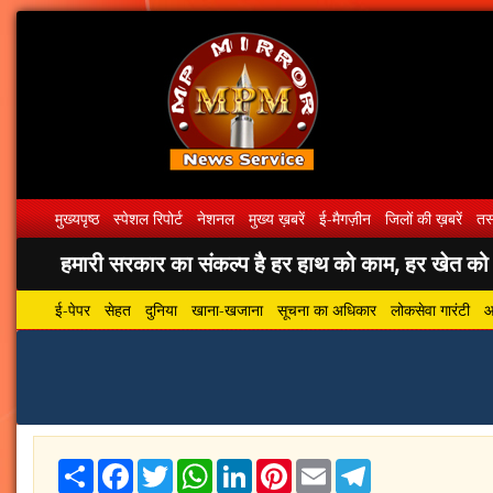
मुख्यपृष्ठ
स्पेशल रिपोर्ट
नेशनल
मुख्य ख़बरें
ई-मैगज़ीन
जिलों की ख़बरें
तस्
हमारी सरकार का संकल्प है हर हाथ को काम, हर खेत को पा
ई-पेपर
सेहत
दुनिया
खाना-खजाना
सूचना का अधिकार
लोकसेवा गारंटी
आ
Share
Facebook
Twitter
WhatsApp
LinkedIn
Pinterest
Email
Telegram