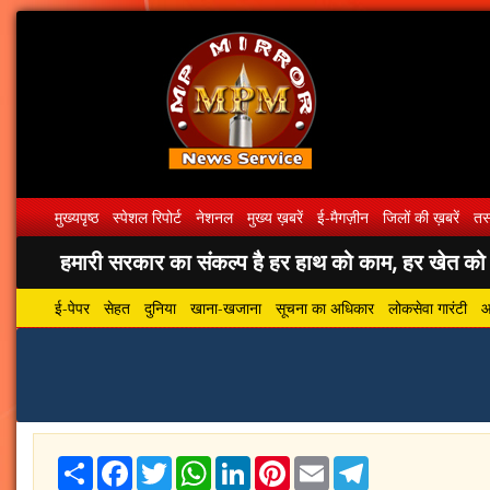
मुख्यपृष्ठ
स्पेशल रिपोर्ट
नेशनल
मुख्य ख़बरें
ई-मैगज़ीन
जिलों की ख़बरें
तस्
हमारी सरकार का संकल्प है हर हाथ को काम, हर खेत को पा
ई-पेपर
सेहत
दुनिया
खाना-खजाना
सूचना का अधिकार
लोकसेवा गारंटी
आ
Share
Facebook
Twitter
WhatsApp
LinkedIn
Pinterest
Email
Telegram