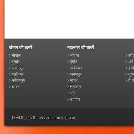
संभाग की खबरें
महानगर की खबरें
भोपाल
भोपाल
स्पे
इन्दौर
इंदौर
धर्म
जबलपुर
ग्वालियर
ई-म
ग्वालियर
जबलपुर
मुख्
नर्मदापुरम
सागर
ई-प
चम्बल
शहडोल
रीवा
उज्जैन
© All Rights Reserved, mpmirror.com