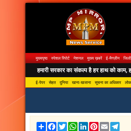
मुख्यपृष्ठ
स्पेशल रिपोर्ट
नेशनल
मुख्य ख़बरें
ई-मैगज़ीन
जिलों
हमारी सरकार का संकल्प है हर हाथ को काम, हर
ई-पेपर
सेहत
दुनिया
खाना-खजाना
सूचना का अधिकार
लोकस
Share
Facebook
Twitter
WhatsApp
LinkedIn
Pinterest
Email
Tele