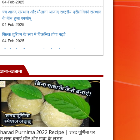
खाना-खजाना
harad Purnima 2022 Recipe | शरद पूर्णिमा पर
जब इस तरह बनाएंगे 
स तरह बनाएं खीर और मावा के लड्डू
करेला रेसिपी | 