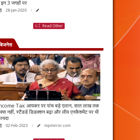
ैं इन 3 जगहों पर
बनने की कहानी है ब
28-Jan-2020
25-Jan-2020
Read Other
बिजनेस
ncome Tax: आयकर पर पांच बड़े एलान, सात लाख तक
वर्ष 2023 में भी रह
ैक्स नहीं, स्टैंडर्ड डिडक्शन बढ़ा और लीव एनकैशमेंट पर भी
विकेंद्रीकरण का ल
ायदा
17-Jan-2023
02-Feb-2023
mpmirror.com