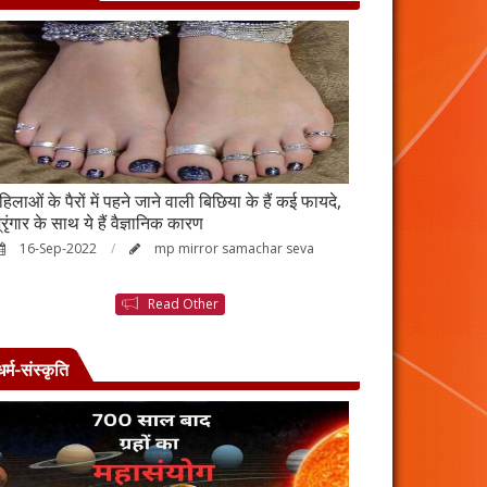
हिलाओं के पैरों में पहने जाने वाली बिछिया के हैं कई फायदे,
स्किन पर इन चीजों क
्रृंगार के साथ ये हैं वैज्ञानिक कारण
जाएगी बदरंग
16-Sep-2022
mp mirror samachar seva
26-Aug-2022
Read Other
धर्म-संस्कृति