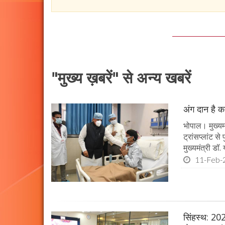
"मुख्य ख़बरें" से अन्य खबरें
अंग दान है कई
भोपाल। मुख्यमं
ट्रांसप्लांट स
मुख्यमंत्री ड
11-Feb-
सिंहस्थ: 202