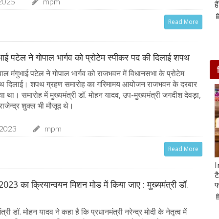
2025
mpm
आसपास बसी ये 4 जगहें
ह
28-Feb-2020
Read More
ुभाई पटेल ने गोपाल भार्गव को प्रोटेम स्पीकर पद की दिलाई शपथ
ल मंगुभाई पटेल ने गोपाल भार्गव को राजभवन में विधानसभा के प्रोटेम
पथ दिलाई। शपथ ग्रहण समारोह का गरिमामय आयोजन राजभवन के दरबार
या था। समारोह में मुख्यमंत्री डॉ. मोहन यादव, उप-मुख्यमंत्री जगदीश देवड़ा,
राजेन्द्र शुक्ल भी मौजूद थे।
-2023
mpm
Read More
सात ट्रेडिंग सेशन में 9 लाख करोड़ घटा अदाणी समूह का
I
मार्केट कैप
ट
2023 का क्रियान्वयन मिशन मोड में किया जाए : मुख्यमंत्री डॉ.
फ
05-Feb-2023
mp mirror samachar seva
्री डॉ. मोहन यादव ने कहा है कि प्रधानमंत्री नरेन्द्र मोदी के नेतृत्व में