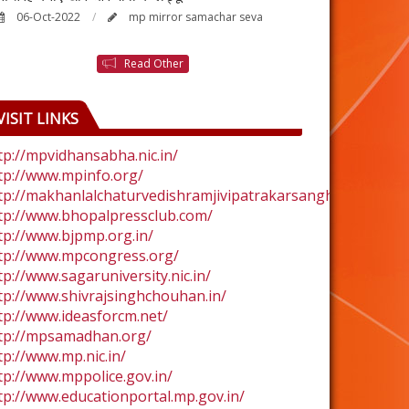
06-Oct-2022
mp mirror samachar seva
24-Aug-2022
Read Other
VISIT LINKS
tp://mpvidhansabha.nic.in/
tp://www.mpinfo.org/
tp://makhanlalchaturvedishramjivipatrakarsangh.com/
tp://www.bhopalpressclub.com/
tp://www.bjpmp.org.in/
tp://www.mpcongress.org/
tp://www.sagaruniversity.nic.in/
tp://www.shivrajsinghchouhan.in/
tp://www.ideasforcm.net/
tp://mpsamadhan.org/
tp://www.mp.nic.in/
tp://www.mppolice.gov.in/
tp://www.educationportal.mp.gov.in/