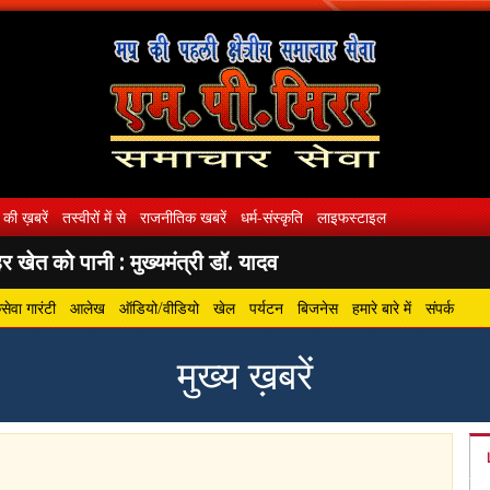
 की ख़बरें
तस्वीरों में से
राजनीतिक खबरें
धर्म-संस्कृति
लाइफस्टाइल
 खेत को पानी : मुख्यमंत्री डॉ. यादव
ेवा गारंटी
आलेख
ऑडियो/वीडियो
खेल
पर्यटन
बिजनेस
हमारे बारे में
संपर्क
मुख्य ख़बरें
gram