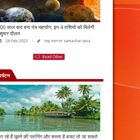
00 साल बाद बना पंच महायोग, इन 4 राशियों को मिलेगी
आर्थिक तंगी से परे
ेशुमार दौलत
उपाय, नहीं होगी ध
26-Feb-2023
mp mirror samachar seva
23-Feb-2023
Read Other
पर्यटन
र रहे हैं घूमने की प्लानिंग और सस्ता है बजट तो जा सकते
कंबोडिया में बसा है