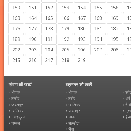
150
151
152
153
154
155
156
1
163
164
165
166
167
168
169
1
176
177
178
179
180
181
182
1
189
190
191
192
193
194
195
1
202
203
204
205
206
207
208
2
215
216
217
218
219
संभाग की खबरें
महानगर की खबरें
भोपाल
भोपाल
स्पे
इन्दौर
इंदौर
धर्म
जबलपुर
ग्वालियर
ई-म
ग्वालियर
जबलपुर
मुख्
नर्मदापुरम
सागर
ई-प
चम्बल
शहडोल
रीवा