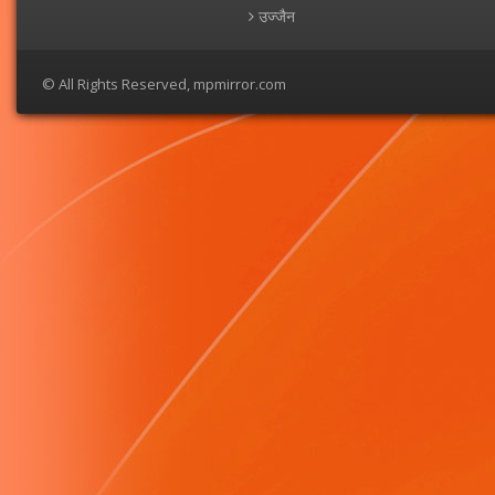
उज्जैन
© All Rights Reserved, mpmirror.com