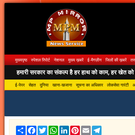
मुख्यपृष्ठ
स्पेशल रिपोर्ट
नेशनल
मुख्य ख़बरें
ई-मैगज़ीन
जिलों की ख़बरें
तस्
हमारी सरकार का संकल्प है हर हाथ को काम, हर खेत को पा
ई-पेपर
सेहत
दुनिया
खाना-खजाना
सूचना का अधिकार
लोकसेवा गारंटी
आ
Share
Facebook
Twitter
WhatsApp
LinkedIn
Pinterest
Email
Telegram