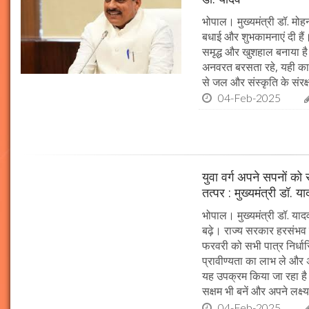
आसपास बसी ये 4 जगहें
भोपाल। मुख्यमंत्री डॉ. मोहन
28-Feb-2020
बधाई और शुभकामनाएं दी हैं। 
समृद्ध और खुशहाल बनाया है।
अनवरत बरसता रहे, यही कामना
से जल और संस्कृति के संरक
04-Feb-2025
युवा वर्ग अपने सपनों क
तत्पर : मुख्यमंत्री डॉ. य
भोपाल। मुख्यमंत्री डॉ. या
बढ़े। राज्य सरकार हरसंभव 
सात ट्रेडिंग सेशन में 9 लाख करोड़ घटा अदाणी समूह का
फरवरी को सभी पात्र निर्धारि
मार्केट कैप
प्रावीण्यता का लाभ ले और अप
05-Feb-2023
mp mirror samachar seva
यह उपक्रम किया जा रहा है। 
सक्षम भी बनें और अपने लक्ष्य
04-Feb-2025