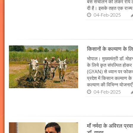
बस संचालन को लेकर राय ल
दी है। इसके तहत एक राज्
04-Feb-2025
Hanuman Jayanti 2023 : हनुमान जयंती पर राशि के
अनुसार करें मंत्रों का जाप, जरूर मिलेगा पूजा का फल
02-Apr-2023
mp mirror samachar seva
किसानों के कल्याण के लि
भोपाल। मुख्यमंत्री डॉ. मोहन
के लिये कृत संपल्पित होकर क
(GYAN) से ध्यान पर फोकस 
प्रदेश में किसान कल्याण के 
कल्याण की विभिन्न योजनाएँ
04-Feb-2025
माँ नर्मदा के अविरल प्रव
दो दिनों की छुट्टी एन्जॉय करने के लिए बेहतरीन है दिल्ली के
डॉ. यादव