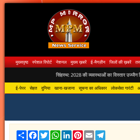
मुख्यपृष्ठ
स्पेशल रिपोर्ट
नेशनल
मुख्य ख़बरें
ई-मैगज़ीन
जिलों की ख़बरें
तस्
सिंहस्थ: 2028 की व्यवस्थाओं का विस्तार उज्जैन जिले के ग्
ई-पेपर
सेहत
दुनिया
खाना-खजाना
सूचना का अधिकार
लोकसेवा गारंटी
आ
Share
Facebook
Twitter
WhatsApp
LinkedIn
Pinterest
Email
Telegram