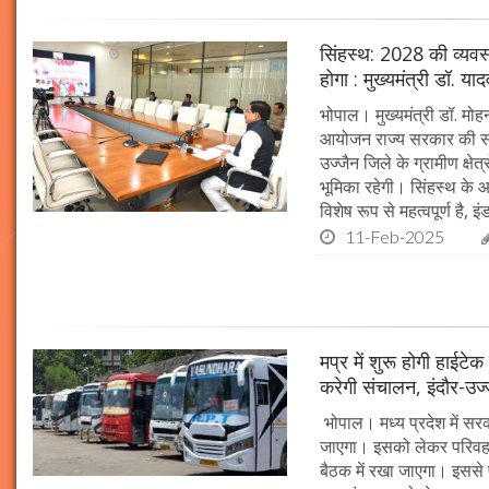
सिंहस्थ: 2028 की व्यवस्थ
होगा : मुख्यमंत्री डॉ. या
भोपाल। मुख्यमंत्री डॉ. म
आयोजन राज्य सरकार की सर्व
उज्जैन जिले के ग्रामीण क्षेत
भूमिका रहेगी। सिंहस्थ के आ
Beauty Tips | बादाम और एलोवेरा जेल से आसानी से
विशेष रूप से महत्वपूर्ण है, इं
घर पर ही बनाएं काजल और मॉइश्चराइजर
11-Feb-2025
21-Sep-2022
mp mirror samachar seva
मप्र में शुरू होगी हाईट
करेगी संचालन, इंदौर-उज
भोपाल। मध्य प्रदेश में सर
जाएगा। इसको लेकर परिवहन 
बैठक में रखा जाएगा। इससे 