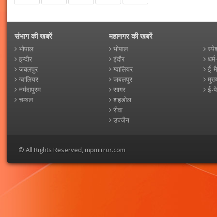
संभाग की खबरें
महानगर की खबरें
भोपाल
भोपाल
स्पे
इन्दौर
इंदौर
धर्म
जबलपुर
ग्वालियर
ई-म
ग्वालियर
जबलपुर
मुख्
नर्मदापुरम
सागर
ई-प
चम्बल
शहडोल
रीवा
उज्जैन
© All Rights Reserved, mpmirror.com