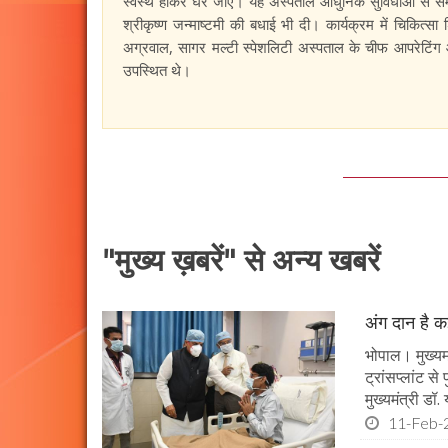
स्वस्थ होकर घर जाए। यह अस्पताल आधुनिक सुविधाओं से सम्पन्न
श्रीकृष्ण जन्माष्टमी की बधाई भी दी। कार्यक्रम में चिकित्सा 
अग्रवाल, सागर मल्टी स्पेशलिटी अस्पताल के चीफ आपरेटिंग 
उपस्थित थे।
"मुख्य ख़बरें" से अन्य खबरें
अंग दान है कई
भोपाल। मुख्यमं
ट्रांसप्लांट स
मुख्यमंत्री ड
11-Feb-