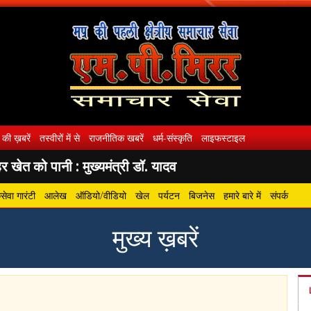
 की ख़बरें
तस्वीरों में से
राजनीतिक खबरें
धर्म-संस्कृति
लाइफस्टाइल
 खेत को पानी : मुख्यमंत्री डॉ. यादव
ेवा गारंटी
आलेख
ऑडियो/वीडियो
खेल
पर्यटन
बिजनेस
हमारे बारे में
संपर्क
मुख्य ख़बरें
gram