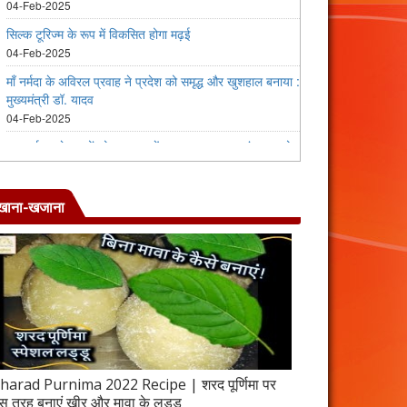
खाना-खजाना
harad Purnima 2022 Recipe | शरद पूर्णिमा पर
जब इस तरह बनाएंगे 
स तरह बनाएं खीर और मावा के लड्डू
करेला रेसिपी | 