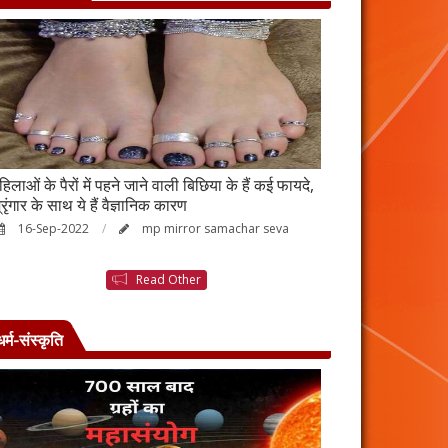
हिलाओं के पैरों में पहने जाने वाली बिछिया के हैं कई फायदे,
स्किन पर इन चीजों क
्रृंगार के साथ ये हैं वैज्ञानिक कारण
जाएगी बदरंग
16-Sep-2022
mp mirror samachar seva
26-Aug-2022
Read Other
धर्म-संस्कृति