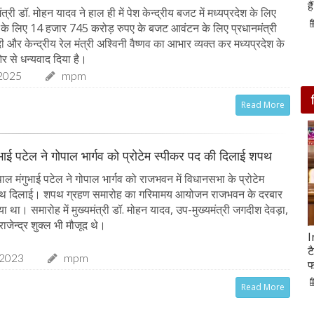
आसपास बसी ये 4 जगहें
ह
त्री डॉ. मोहन यादव ने हाल ही में पेश केन्द्रीय बजट में मध्यप्रदेश के लिए
28-Feb-2020
ं के लिए 14 हजार 745 करोड़ रुपए के बजट आवंटन के लिए प्रधानमंत्री
ोदी और केन्द्रीय रेल मंत्री अश्विनी वैष्णव का आभार व्यक्त कर मध्यप्रदेश के
र से धन्यवाद दिया है।
2025
mpm
Read More
ुभाई पटेल ने गोपाल भार्गव को प्रोटेम स्पीकर पद की दिलाई शपथ
ल मंगुभाई पटेल ने गोपाल भार्गव को राजभवन में विधानसभा के प्रोटेम
पथ दिलाई। शपथ ग्रहण समारोह का गरिमामय आयोजन राजभवन के दरबार
या था। समारोह में मुख्यमंत्री डॉ. मोहन यादव, उप-मुख्यमंत्री जगदीश देवड़ा,
राजेन्द्र शुक्ल भी मौजूद थे।
सात ट्रेडिंग सेशन में 9 लाख करोड़ घटा अदाणी समूह का
I
मार्केट कैप
ट
-2023
mpm
फ
05-Feb-2023
mp mirror samachar seva
Read More