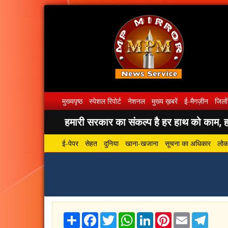
मुख्यपृष्ठ
स्पेशल रिपोर्ट
नेशनल
मुख्य ख़बरें
ई-मैगज़ीन
जिलों
हमारी सरकार का संकल्प है हर हाथ को काम, हर
ई-पेपर
सेहत
दुनिया
खाना-खजाना
सूचना का अधिकार
लोकस
Share
Facebook
Twitter
WhatsApp
LinkedIn
Pinterest
Email
Tele