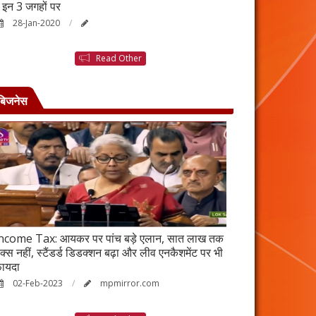
ैं इन 3 जगहों पर
बनने की कहानी है ब
28-Jan-2020
25-Jan-2020
Read Other
बिजनेस
ncome Tax: आयकर पर पांच बड़े एलान, सात लाख तक
वर्ष 2023 में भी रह
ैक्स नहीं, स्टैंडर्ड डिडक्शन बढ़ा और लीव एनकैशमेंट पर भी
विकेंद्रीकरण का ल
ायदा
17-Jan-2023
02-Feb-2023
mpmirror.com