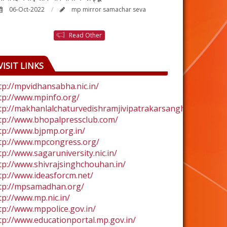
06-Oct-2022
mp mirror samachar seva
24-Aug-2022
Read Other
VISIT LINKS
tp://mpvidhansabha.nic.in/
tp://www.mpinfo.org/
tp://makhanlalchaturvedishramjivipatrakarsangh.com/
tp://www.bhopalpressclub.com/
tp://www.bjpmp.org.in/
tp://www.mpcongress.org/
tp://www.sagaruniversity.nic.in/
tp://www.shivrajsinghchouhan.in/
tp://www.ideasforcm.net/
tp://mpsamadhan.org/
tp://www.mp.nic.in/
tp://www.mppolice.gov.in/
tp://www.educationportal.mp.gov.in/