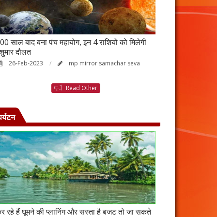
00 साल बाद बना पंच महायोग, इन 4 राशियों को मिलेगी
आर्थिक तंगी से परे
ेशुमार दौलत
उपाय, नहीं होगी ध
26-Feb-2023
mp mirror samachar seva
23-Feb-2023
Read Other
पर्यटन
र रहे हैं घूमने की प्लानिंग और सस्ता है बजट तो जा सकते
कंबोडिया में बसा है