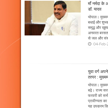
माँ नर्मदा के
डॉ. यादव
भोपाल। मुख्यमं
बधाई और शुभकाम
समृद्ध और खुशह
अनवरत बरसता रह
से जल और संस्
04-Feb-
युवा वर्ग अप
तत्पर : मुख्य
भोपाल। मुख्यम
बढ़े। राज्य सर
फरवरी को सभी प
प्रावीण्यता का
यह उपक्रम किया