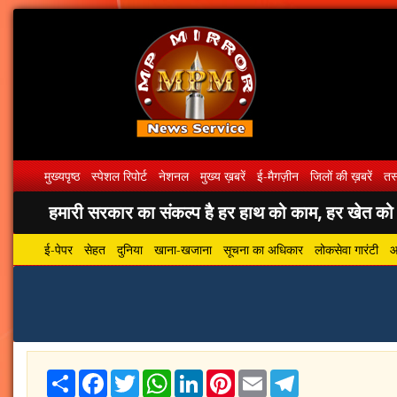
मुख्यपृष्ठ
स्पेशल रिपोर्ट
नेशनल
मुख्य ख़बरें
ई-मैगज़ीन
जिलों की ख़बरें
तस्
हमारी सरकार का संकल्प है हर हाथ को काम, हर खेत को पा
ई-पेपर
सेहत
दुनिया
खाना-खजाना
सूचना का अधिकार
लोकसेवा गारंटी
आ
Share
Facebook
Twitter
WhatsApp
LinkedIn
Pinterest
Email
Telegram