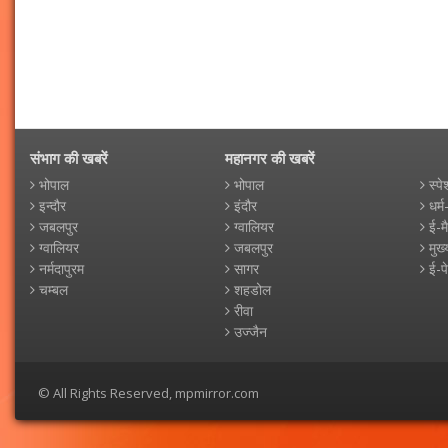
संभाग की खबरें
महानगर की खबरें
भोपाल
भोपाल
स्पे
इन्दौर
इंदौर
धर्म
जबलपुर
ग्वालियर
ई-म
ग्वालियर
जबलपुर
मुख्
नर्मदापुरम
सागर
ई-प
चम्बल
शहडोल
रीवा
उज्जैन
© All Rights Reserved, mpmirror.com