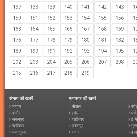
137
138
139
140
141
142
143
1
150
151
152
153
154
155
156
1
163
164
165
166
167
168
169
1
176
177
178
179
180
181
182
1
189
190
191
192
193
194
195
1
202
203
204
205
206
207
208
2
215
216
217
218
219
संभाग की खबरें
महानगर की खबरें
भोपाल
भोपाल
स्पे
इन्दौर
इंदौर
धर्म
जबलपुर
ग्वालियर
ई-म
ग्वालियर
जबलपुर
मुख्
नर्मदापुरम
सागर
ई-प