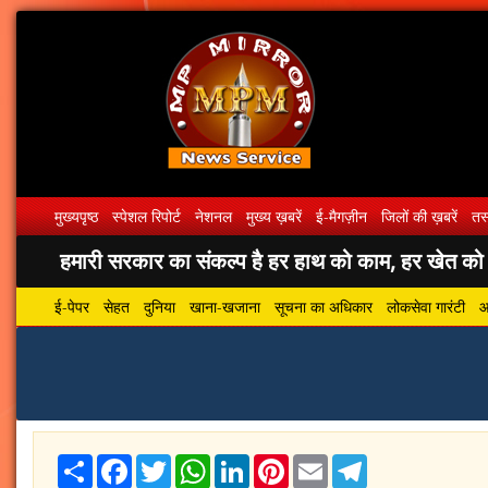
मुख्यपृष्ठ
स्पेशल रिपोर्ट
नेशनल
मुख्य ख़बरें
ई-मैगज़ीन
जिलों की ख़बरें
तस्
हमारी सरकार का संकल्प है हर हाथ को काम, हर खेत को पा
ई-पेपर
सेहत
दुनिया
खाना-खजाना
सूचना का अधिकार
लोकसेवा गारंटी
आ
Share
Facebook
Twitter
WhatsApp
LinkedIn
Pinterest
Email
Telegram