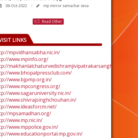
06-Oct-2022
mp mirror samachar seva
24-Aug-2022
Read Other
VISIT LINKS
tp://mpvidhansabha.nic.in/
tp://www.mpinfo.org/
tp://makhanlalchaturvedishramjivipatrakarsangh.com/
tp://www.bhopalpressclub.com/
tp://www.bjpmp.org.in/
tp://www.mpcongress.org/
tp://www.sagaruniversity.nic.in/
tp://www.shivrajsinghchouhan.in/
tp://www.ideasforcm.net/
tp://mpsamadhan.org/
tp://www.mp.nic.in/
tp://www.mppolice.gov.in/
tp://www.educationportal.mp.gov.in/