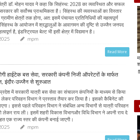
ंत्री डॉ. मोहन यादव ने कहा कि सिहंस्थ: 2028 का व्यवस्थित और सफल
रकार की सर्वोच्च प्राथमिकता है। सिंहस्थ की व्यवस्थाओं का विस्तार
ग्रामीण क्षेत्रों तक होगा, अत: इसमें पंचायत प्रतिनिधियों की महत्वपूर्ण
 सिंहस्थ के आयोजन में श्रद्धालुओं के आवागमन की दृष्टि से उज्जैन जनपद
्वपूर्ण है, इंडस्ट्रियल बेल्ट भी इसी क्षेत्र में विद्यमान है।
2025
mpm
Read More
Beauty Tips | बादाम और एलोवेरा जेल से आसानी से
म
घर पर ही बनाएं काजल और मॉइश्चराइजर
श
21-Sep-2022
mp mirror samachar seva
ू होगी हाईटेक बस सेवा, सरकारी कंपनी निजी ऑपरेटरों के मार्फत
, इंदौर-उज्जैन से शुरुआत
्रदेश में सरकारी यात्री बस सेवा का संचालन कंपनियों के माध्यम से किया
लेकर परिवहन विभाग ने प्रस्ताव तैयार कर लिया है। इसको कैबिनेट की
जाएगा। इससे पहले परिवहन विभाग ने संबंधित अन्य विभागों से यात्री परिवहन
 लेकर राय ली। इसमें शहरी विकास विभागऔर विधि विभाग ने अपनी राय दे
तहत एक राज्य स्तर की कंपनी बनाई जाएगी।
2025
mpm
Read More