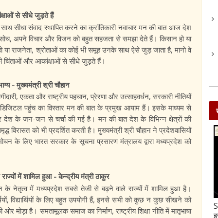
षाओं से सीधे जुड़ते हैं
के साथ सीधा संवाद स्थापित करने का क्रांतिकारी नवाचार मन की बात आज देश
 सोच, अपने विचार और विजन को बहुत सहजता से समझा देते हैं। किसान हो या
ो या राजनेता, श्रोताओं का कोई भी समूह उनके साथ ऐसे जुड़ जाता है, मानो वे
की चिंताओं और आकांक्षाओं से सीधे जुड़ते हैं।
ग्य - मुख्यमंत्री श्री चौहान
ागीदारी, एकता और राष्ट्रीय पहचान, प्रेरणा और उत्साहवर्धन, सरकारी नीतियों
 डिजिटल पहुंच का विस्तार मन की बात के प्रमुख आयाम हैं। इसके माध्यम से
ं पर देश के जन-जन से चर्चा की गई है। मन की बात देश के विभिन्न क्षेत्रों की
्ध विरासत को भी प्रदर्शित करती है। मुख्यमंत्री श्री चौहान ने प्रदेशवासियों
िमोचन के लिए भारत सरकार के सूचना प्रसारण मंत्रालय द्वारा मध्यप्रदेश को
 राज्यों में शामिल हुआ - केन्द्रीय मंत्री ठाकुर
 के नेतृत्व में मध्यप्रदेश सबसे तेजी से बढ़ने वाले राज्यों में शामिल हुआ है।
थियों, विद्यार्थियों के लिए बहुत उपयोगी हैं, इनसे सभी को कुछ न कुछ सीखने को
Gud-Moongfali Chikki : सर्दियों का मजा हो जाएगा
S
 ओर मोड़ा है। समतामूलक समाज का निर्माण, राष्ट्रीय शिक्षा नीति में मातृभाषा
दोगुना जब इस तरह बनाएंगे गुड़-मूंगफली की चिक्की
इ