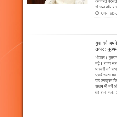
अनवरत बरसता रह
से जल और संस्
04-Feb-
युवा वर्ग अप
तत्पर : मुख्य
भोपाल। मुख्यम
बढ़े। राज्य सर
फरवरी को सभी प
प्रावीण्यता का
यह उपक्रम किया
सक्षम भी बनें औ
04-Feb-