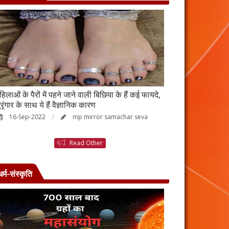
हिलाओं के पैरों में पहने जाने वाली बिछिया के हैं कई फायदे,
स्किन पर इन चीजों क
्रृंगार के साथ ये हैं वैज्ञानिक कारण
जाएगी बदरंग
16-Sep-2022
mp mirror samachar seva
26-Aug-2022
Read Other
धर्म-संस्कृति