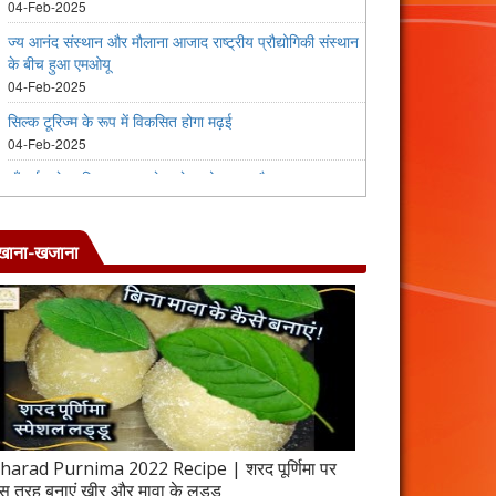
खाना-खजाना
harad Purnima 2022 Recipe | शरद पूर्णिमा पर
जब इस तरह बनाएंगे 
स तरह बनाएं खीर और मावा के लड्डू
करेला रेसिपी | 