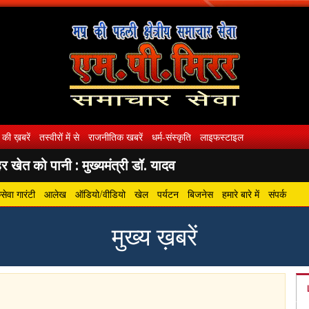
 की ख़बरें
तस्वीरों में से
राजनीतिक खबरें
धर्म-संस्कृति
लाइफस्टाइल
 खेत को पानी : मुख्यमंत्री डॉ. यादव
ेवा गारंटी
आलेख
ऑडियो/वीडियो
खेल
पर्यटन
बिजनेस
हमारे बारे में
संपर्क
मुख्य ख़बरें
gram