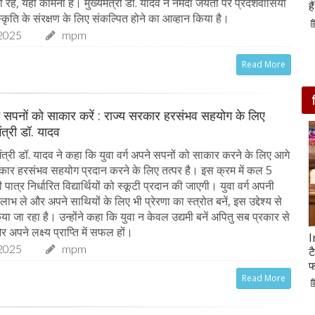
े, यही कामना है। मुख्यमंत्री डॉ. यादव ने नर्मदा जयंती पर प्रदेशवासियों
आसपास बसी ये 4 जगहें
ह
कृति के संरक्षण के लिए संकल्पित होने का आव्हान किया है।
28-Feb-2020
2025
mpm
Read More
ने सपनों को साकार करें : राज्य सरकार हरसंभव सहयोग के लिए
मंत्री डॉ. यादव
ंत्री डॉ. यादव ने कहा कि युवा वर्ग अपने सपनों को साकार करने के लिए आगे
कार हरसंभव सहयोग प्रदान करने के लिए तत्पर है। इस क्रम में कल 5
ात्र निर्धारित विद्यार्थियों को स्कूटी प्रदान की जाएगी। युवा वर्ग अपनी
 लाभ ले और अपने साथियों के लिए भी प्रेरणा का स्त्रोत बनें, इस उद्देश्य से
 जा रहा है। उन्होंने कहा कि युवा न केवल उद्यमी बनें अपितु सब प्रकार से
र अपने लक्ष्य प्राप्ति में सफल हों।
सात ट्रेडिंग सेशन में 9 लाख करोड़ घटा अदाणी समूह का
I
2025
mpm
मार्केट कैप
ट
फ
05-Feb-2023
mp mirror samachar seva
Read More