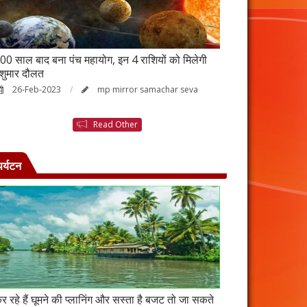
00 साल बाद बना पंच महायोग, इन 4 राशियों को मिलेगी
आर्थिक तंगी से परे
ेशुमार दौलत
उपाय, नहीं होगी ध
26-Feb-2023
mp mirror samachar seva
23-Feb-2023
Read Other
पर्यटन
र रहे हैं घूमने की प्लानिंग और सस्ता है बजट तो जा सकते
कंबोडिया में बसा है