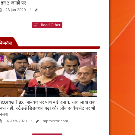
ैं इन 3 जगहों पर
बनने की कहानी है ब
28-Jan-2020
25-Jan-2020
Read Other
बिजनेस
ncome Tax: आयकर पर पांच बड़े एलान, सात लाख तक
वर्ष 2023 में भी रह
ैक्स नहीं, स्टैंडर्ड डिडक्शन बढ़ा और लीव एनकैशमेंट पर भी
विकेंद्रीकरण का ल
ायदा
17-Jan-2023
02-Feb-2023
mpmirror.com