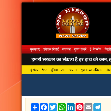
मुख्यपृष्ठ
स्पेशल रिपोर्ट
नेशनल
मुख्य ख़बरें
ई-मैगज़ीन
जिलों
हमारी सरकार का संकल्प है हर हाथ को काम, हर
ई-पेपर
सेहत
दुनिया
खाना-खजाना
सूचना का अधिकार
लोकस
Share
Facebook
Twitter
WhatsApp
LinkedIn
Pinterest
Email
Tele