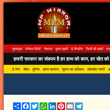
मुख्यपृष्ठ
स्पेशल रिपोर्ट
नेशनल
मुख्य ख़बरें
ई-मैगज़ीन
जिलों की ख़बरें
तस्
हमारी सरकार का संकल्प है हर हाथ को काम, हर खेत को पा
ई-पेपर
सेहत
दुनिया
खाना-खजाना
सूचना का अधिकार
लोकसेवा गारंटी
आ
Share
Facebook
Twitter
WhatsApp
LinkedIn
Pinterest
Email
Telegram