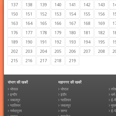
137
138
139
140
141
142
143
1
150
151
152
153
154
155
156
1
163
164
165
166
167
168
169
1
176
177
178
179
180
181
182
1
189
190
191
192
193
194
195
1
202
203
204
205
206
207
208
2
215
216
217
218
219
संभाग की खबरें
महानगर की खबरें
भोपाल
भोपाल
स्पे
इन्दौर
इंदौर
धर्म
जबलपुर
ग्वालियर
ई-म
ग्वालियर
जबलपुर
मुख्
नर्मदापुरम
सागर
ई-प