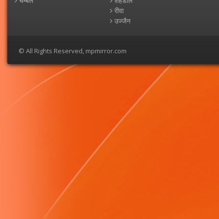
चम्बल
शहडोल
रीवा
उज्जैन
© All Rights Reserved, mpmirror.com