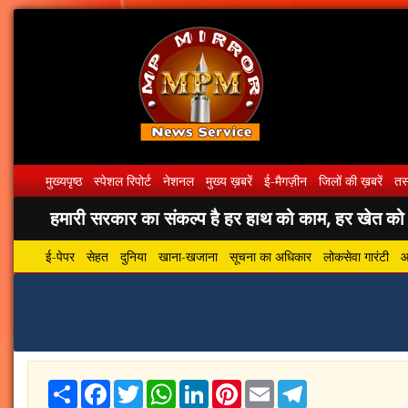
मुख्यपृष्ठ
स्पेशल रिपोर्ट
नेशनल
मुख्य ख़बरें
ई-मैगज़ीन
जिलों की ख़बरें
तस्
हमारी सरकार का संकल्प है हर हाथ को काम, हर खेत को पा
ई-पेपर
सेहत
दुनिया
खाना-खजाना
सूचना का अधिकार
लोकसेवा गारंटी
आ
Share
Facebook
Twitter
WhatsApp
LinkedIn
Pinterest
Email
Telegram