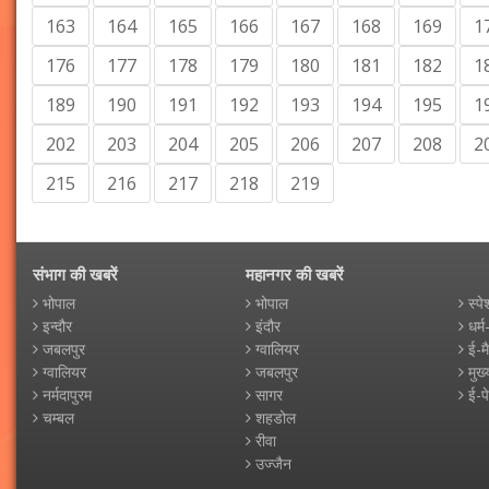
163
164
165
166
167
168
169
1
176
177
178
179
180
181
182
1
189
190
191
192
193
194
195
1
202
203
204
205
206
207
208
2
215
216
217
218
219
संभाग की खबरें
महानगर की खबरें
भोपाल
भोपाल
स्पे
इन्दौर
इंदौर
धर्म
जबलपुर
ग्वालियर
ई-म
ग्वालियर
जबलपुर
मुख्
नर्मदापुरम
सागर
ई-प
चम्बल
शहडोल
रीवा
उज्जैन