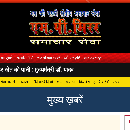
 की ख़बरें
तस्वीरों में से
राजनीतिक खबरें
धर्म-संस्कृति
लाइफस्टाइल
 खेत को पानी : मुख्यमंत्री डॉ. यादव
ेवा गारंटी
आलेख
ऑडियो/वीडियो
खेल
पर्यटन
बिजनेस
हमारे बारे में
संपर्क
मुख्य ख़बरें
gram