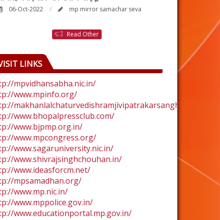
06-Oct-2022
mp mirror samachar seva
24-Aug-2022
Read Other
VISIT LINKS
tp://mpvidhansabha.nic.in/
tp://www.mpinfo.org/
tp://makhanlalchaturvedishramjivipatrakarsangh.com/
tp://www.bhopalpressclub.com/
tp://www.bjpmp.org.in/
tp://www.mpcongress.org/
tp://www.sagaruniversity.nic.in/
tp://www.shivrajsinghchouhan.in/
tp://www.ideasforcm.net/
tp://mpsamadhan.org/
tp://www.mp.nic.in/
tp://www.mppolice.gov.in/
tp://www.educationportal.mp.gov.in/