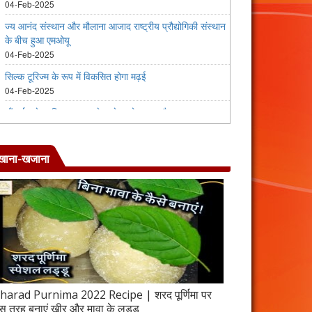
खाना-खजाना
harad Purnima 2022 Recipe | शरद पूर्णिमा पर
जब इस तरह बनाएंगे 
स तरह बनाएं खीर और मावा के लड्डू
करेला रेसिपी | 