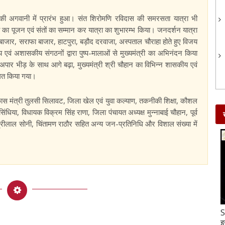
ल की अगवानी में प्रारंभ हुआ। संत शिरोमणि रविदास की समरसता यात्रा भी
ा का पूजन एवं संतों का सम्मान कर यात्रा का शुभारम्भ किया। जनदर्शन यात्रा
बाजार, सराफा बाजार, हाटपुरा, बड़ौद दरवाजा, अस्पताल चौराहा होते हुए विजय
य एवं अशासकीय संगठनों द्वारा पुष्प-मालाओं से मुख्यमंत्री का अभिनंदन किया
पार भीड़ के साथ आगे बढ़ा, मुख्यमंत्री श्री चौहान का विभिन्न शासकीय एवं
वागत किया गया।
ास मंत्री तुलसी सिलावट, जिला खेल एवं युवा कल्याण, तकनीकी शिक्षा, कौशल
िंधिया, विधायक विक्रम सिंह राणा, जिला पंचायत अध्यक्ष मुन्नाबाई चौहान, पूर्व
रीलाल सोनी, चिंतामण राठौर सहित अन्य जन-प्रतिनिधि और विशाल संख्या में
Gud-Moongfali Chikki : सर्दियों का मजा हो जाएगा
S
दोगुना जब इस तरह बनाएंगे गुड़-मूंगफली की चिक्की
इ