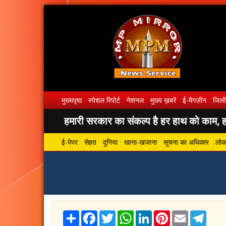
मुख्यपृष्ठ
स्पेशल रिपोर्ट
नेशनल
मुख्य ख़बरें
ई-मैगज़ीन
जिलों
हमारी सरकार का संकल्प है हर हाथ को काम, हर
ई-पेपर
सेहत
दुनिया
खाना-खजाना
सूचना का अधिकार
लोकस
Share
Facebook
Twitter
WhatsApp
LinkedIn
Pinterest
Email
Tele