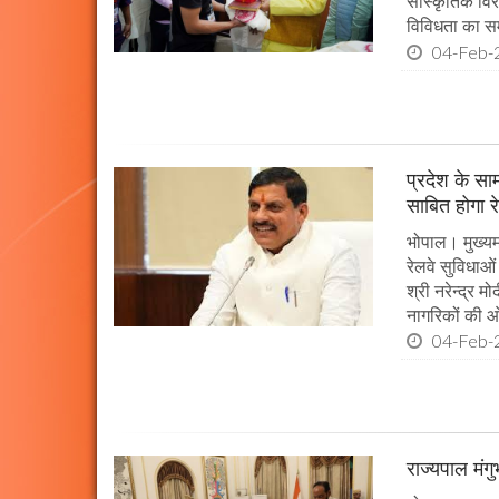
सांस्कृतिक विर
विविधता का सम
04-Feb-
प्रदेश के सा
साबित होगा र
भोपाल। मुख्यमं
रेलवे सुविधाओ
श्री नरेन्द्र म
नागरिकों की ओ
04-Feb-
राज्यपाल मंग