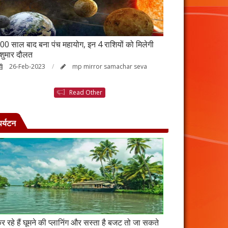
00 साल बाद बना पंच महायोग, इन 4 राशियों को मिलेगी
आर्थिक तंगी से परे
ेशुमार दौलत
उपाय, नहीं होगी ध
26-Feb-2023
mp mirror samachar seva
23-Feb-2023
Read Other
पर्यटन
र रहे हैं घूमने की प्लानिंग और सस्ता है बजट तो जा सकते
कंबोडिया में बसा है