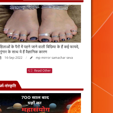
हिलाओं के पैरों में पहने जाने वाली बिछिया के हैं कई फायदे,
स्किन पर इन चीजों क
्रृंगार के साथ ये हैं वैज्ञानिक कारण
जाएगी बदरंग
16-Sep-2022
mp mirror samachar seva
26-Aug-2022
Read Other
धर्म-संस्कृति