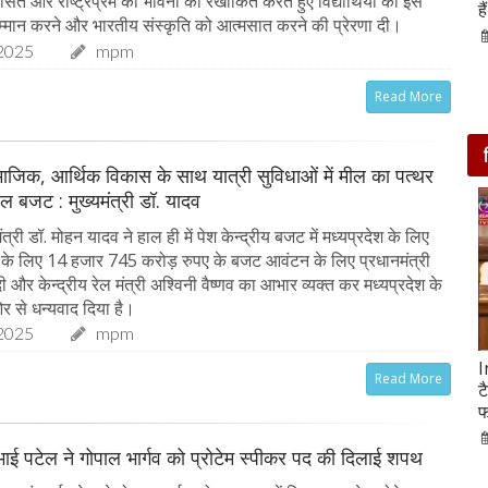
ासत और राष्ट्रप्रेम की भावना को रेखांकित करते हुए विद्यार्थियों को इस
आसपास बसी ये 4 जगहें
ह
्मान करने और भारतीय संस्कृति को आत्मसात करने की प्रेरणा दी।
28-Feb-2020
2025
mpm
Read More
माजिक, आर्थिक विकास के साथ यात्री सुविधाओं में मील का पत्थर
ेल बजट : मुख्यमंत्री डॉ. यादव
त्री डॉ. मोहन यादव ने हाल ही में पेश केन्द्रीय बजट में मध्यप्रदेश के लिए
ं के लिए 14 हजार 745 करोड़ रुपए के बजट आवंटन के लिए प्रधानमंत्री
ोदी और केन्द्रीय रेल मंत्री अश्विनी वैष्णव का आभार व्यक्त कर मध्यप्रदेश के
र से धन्यवाद दिया है।
2025
mpm
सात ट्रेडिंग सेशन में 9 लाख करोड़ घटा अदाणी समूह का
I
Read More
मार्केट कैप
ट
फ
05-Feb-2023
mp mirror samachar seva
ुभाई पटेल ने गोपाल भार्गव को प्रोटेम स्पीकर पद की दिलाई शपथ