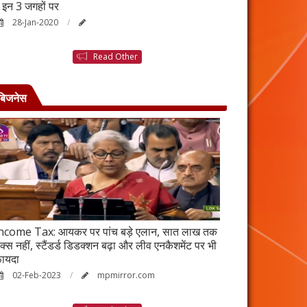
ैं इन 3 जगहों पर
बनने की कहानी है ब
28-Jan-2020
25-Jan-2020
Read Other
बिजनेस
ncome Tax: आयकर पर पांच बड़े एलान, सात लाख तक
वर्ष 2023 में भी रह
ैक्स नहीं, स्टैंडर्ड डिडक्शन बढ़ा और लीव एनकैशमेंट पर भी
विकेंद्रीकरण का ल
ायदा
17-Jan-2023
02-Feb-2023
mpmirror.com