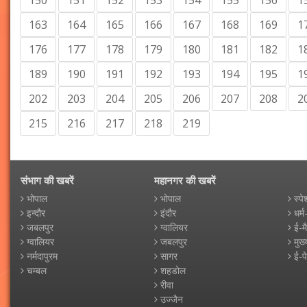
150
151
152
153
154
155
156
1
163
164
165
166
167
168
169
1
176
177
178
179
180
181
182
1
189
190
191
192
193
194
195
1
202
203
204
205
206
207
208
2
215
216
217
218
219
संभाग की खबरें
महानगर की खबरें
भोपाल
भोपाल
स्पे
इन्दौर
इंदौर
धर्म
जबलपुर
ग्वालियर
ई-म
ग्वालियर
जबलपुर
मुख्
नर्मदापुरम
सागर
ई-प
चम्बल
शहडोल
रीवा
उज्जैन