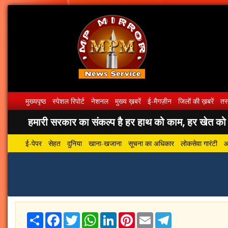
मुख्यपृष्ठ
स्पेशल रिपोर्ट
नेशनल
मुख्य ख़बरें
ई-मैगज़ीन
जिलों की ख़बरें
तस्
हमारी सरकार का संकल्प है हर हाथ को काम, हर खेत को पा
ई-पेपर
सेहत
दुनिया
खाना-खजाना
सूचना का अधिकार
लोकसेवा गारंटी
आ
Share
Facebook
Twitter
WhatsApp
LinkedIn
Pinterest
Email
Telegram