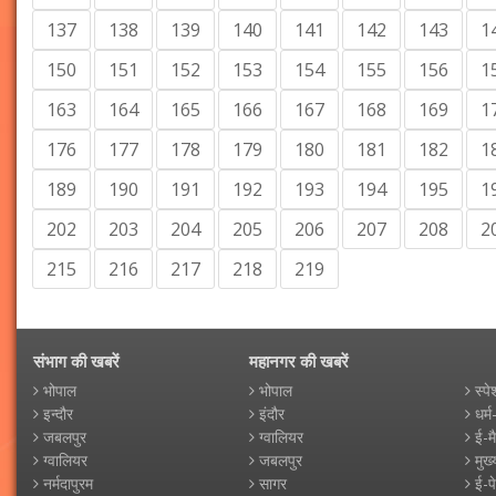
137
138
139
140
141
142
143
1
150
151
152
153
154
155
156
1
163
164
165
166
167
168
169
1
176
177
178
179
180
181
182
1
189
190
191
192
193
194
195
1
202
203
204
205
206
207
208
2
215
216
217
218
219
संभाग की खबरें
महानगर की खबरें
भोपाल
भोपाल
स्पे
इन्दौर
इंदौर
धर्म
जबलपुर
ग्वालियर
ई-म
ग्वालियर
जबलपुर
मुख्
नर्मदापुरम
सागर
ई-प