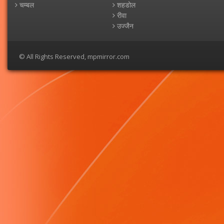
चम्बल
शहडोल
रीवा
उज्जैन
© All Rights Reserved, mpmirror.com