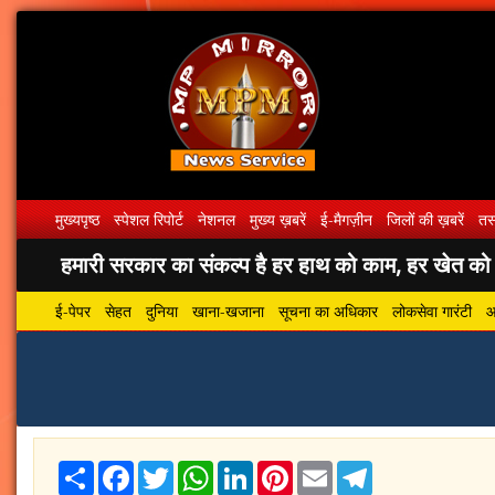
मुख्यपृष्ठ
स्पेशल रिपोर्ट
नेशनल
मुख्य ख़बरें
ई-मैगज़ीन
जिलों की ख़बरें
तस्
हमारी सरकार का संकल्प है हर हाथ को काम, हर खेत को पा
ई-पेपर
सेहत
दुनिया
खाना-खजाना
सूचना का अधिकार
लोकसेवा गारंटी
आ
Share
Facebook
Twitter
WhatsApp
LinkedIn
Pinterest
Email
Telegram