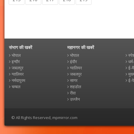
संभाग की खबरें
महानगर की खबरें
भोपाल
भोपाल
स्पे
इन्दौर
इंदौर
धर्म
जबलपुर
ग्वालियर
ई-म
ग्वालियर
जबलपुर
मुख्
नर्मदापुरम
सागर
ई-प
चम्बल
शहडोल
रीवा
उज्जैन
© All Rights Reserved, mpmirror.com