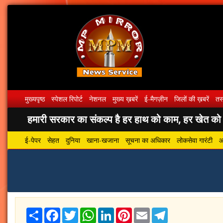
मुख्यपृष्ठ
स्पेशल रिपोर्ट
नेशनल
मुख्य ख़बरें
ई-मैगज़ीन
जिलों की ख़बरें
तस्
हमारी सरकार का संकल्प है हर हाथ को काम, हर खेत को पा
ई-पेपर
सेहत
दुनिया
खाना-खजाना
सूचना का अधिकार
लोकसेवा गारंटी
आ
Share
Facebook
Twitter
WhatsApp
LinkedIn
Pinterest
Email
Telegram