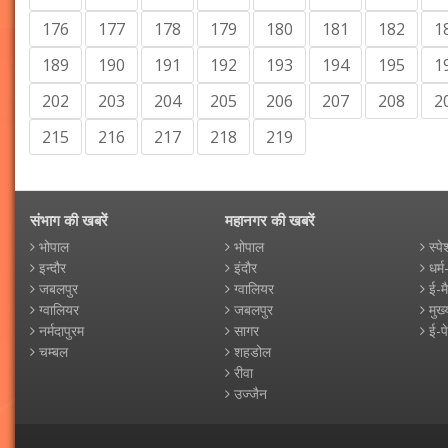
176
177
178
179
180
181
182
1
189
190
191
192
193
194
195
1
202
203
204
205
206
207
208
2
215
216
217
218
219
संभाग की खबरें
महानगर की खबरें
भोपाल
भोपाल
स्पे
इन्दौर
इंदौर
धर्म
जबलपुर
ग्वालियर
ई-म
ग्वालियर
जबलपुर
मुख्
नर्मदापुरम
सागर
ई-प
चम्बल
शहडोल
रीवा
उज्जैन