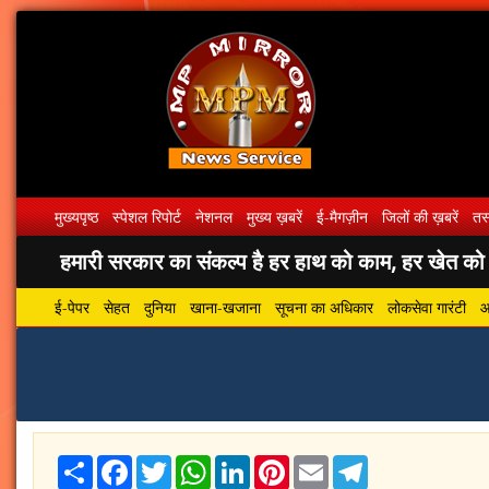
मुख्यपृष्ठ
स्पेशल रिपोर्ट
नेशनल
मुख्य ख़बरें
ई-मैगज़ीन
जिलों की ख़बरें
तस्
हमारी सरकार का संकल्प है हर हाथ को काम, हर खेत को पा
ई-पेपर
सेहत
दुनिया
खाना-खजाना
सूचना का अधिकार
लोकसेवा गारंटी
आ
Share
Facebook
Twitter
WhatsApp
LinkedIn
Pinterest
Email
Telegram