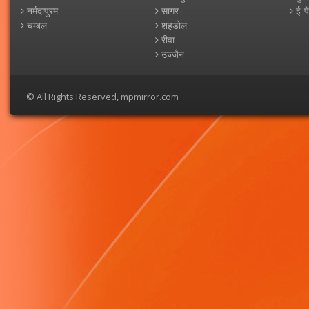
नर्मदापुरम
सागर
ई-प
चम्बल
शहडोल
रीवा
उज्जैन
© All Rights Reserved, mpmirror.com