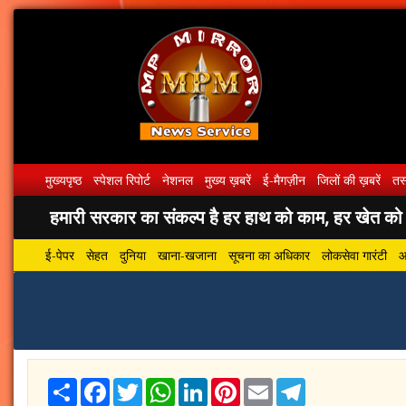
मुख्यपृष्ठ
स्पेशल रिपोर्ट
नेशनल
मुख्य ख़बरें
ई-मैगज़ीन
जिलों की ख़बरें
तस्
हमारी सरकार का संकल्प है हर हाथ को काम, हर खेत को पा
ई-पेपर
सेहत
दुनिया
खाना-खजाना
सूचना का अधिकार
लोकसेवा गारंटी
आ
Share
Facebook
Twitter
WhatsApp
LinkedIn
Pinterest
Email
Telegram