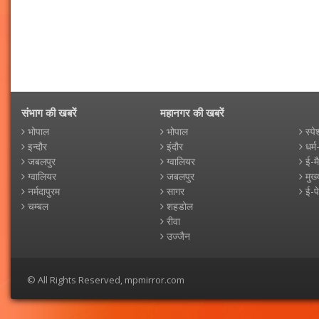
संभाग की खबरें
महानगर की खबरें
भोपाल
भोपाल
स्पे
इन्दौर
इंदौर
धर्म
जबलपुर
ग्वालियर
ई-म
ग्वालियर
जबलपुर
मुख्
नर्मदापुरम
सागर
ई-प
चम्बल
शहडोल
रीवा
उज्जैन
© All Rights Reserved, mpmirror.com