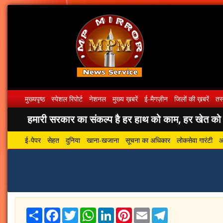
मुख्यपृष्ठ
स्पेशल रिपोर्ट
नेशनल
मुख्य ख़बरें
ई-मैगज़ीन
जिलों की ख़बरें
तस्
हमारी सरकार का संकल्प है हर हाथ को काम, हर खेत को पा
ई-पेपर
सेहत
दुनिया
खाना-खजाना
सूचना का अधिकार
लोकसेवा गारंटी
आ
Share
Facebook
Twitter
WhatsApp
LinkedIn
Pinterest
Email
Telegram