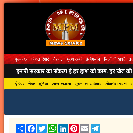
मुख्यपृष्ठ
स्पेशल रिपोर्ट
नेशनल
मुख्य ख़बरें
ई-मैगज़ीन
जिलों की ख़बरें
तस्
हमारी सरकार का संकल्प है हर हाथ को काम, हर खेत को पा
ई-पेपर
सेहत
दुनिया
खाना-खजाना
सूचना का अधिकार
लोकसेवा गारंटी
आ
Share
Facebook
Twitter
WhatsApp
LinkedIn
Pinterest
Email
Telegram