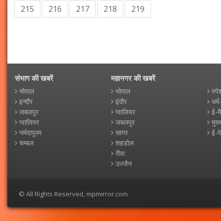
215
216
217
218
219
संभाग की खबरें
महानगर की खबरें
भोपाल
भोपाल
स्पे
इन्दौर
इंदौर
धर्म
जबलपुर
ग्वालियर
ई-म
ग्वालियर
जबलपुर
मुख्
नर्मदापुरम
सागर
ई-प
चम्बल
शहडोल
रीवा
उज्जैन
© All Rights Reserved, mpmirror.com