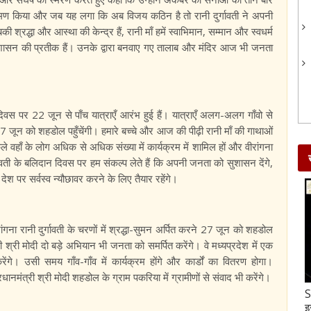
 किया और जब यह लगा कि अब विजय कठिन है तो रानी दुर्गावती ने अपनी
्रद्धा और आस्था की केन्द्र हैं, रानी माँ हमें स्वाभिमान, सम्मान और स्वधर्म
सुशासन की प्रतीक हैं। उनके द्वारा बनवाए गए तालाब और मंदिर आज भी जनता
न दिवस पर 22 जून से पाँच यात्राएँ आरंभ हुई हैं। यात्राएँ अलग-अलग गाँवो से
27 जून को शहडोल पहुँचेंगी। हमारे बच्चे और आज की पीढ़ी रानी माँ की गाथाओं
ले वहाँ के लोग अधिक से अधिक संख्या में कार्यक्रम में शामिल हों और वीरांगना
दुर्गावती के बलिदान दिवस पर हम संकल्प लेते हैं कि अपनी जनता को सुशासन देंगे,
श पर सर्वस्व न्यौछावर करने के लिए तैयार रहेंगे।
रांगना रानी दुर्गावती के चरणों में श्रद्धा-सुमन अर्पित करने 27 जून को शहडोल
री श्री मोदी दो बड़े अभियान भी जनता को समर्पित करेंगे। वे मध्यप्रदेश में एक
गे। उसी समय गाँव-गाँव में कार्यक्रम होंगे और कार्डों का वितरण होगा।
ानमंत्री श्री मोदी शहडोल के ग्राम पकरिया में ग्रामीणों से संवाद भी करेंगे।
Gud-Moongfali Chikki : सर्दियों का मजा हो जाएगा
S
दोगुना जब इस तरह बनाएंगे गुड़-मूंगफली की चिक्की
इ