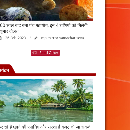
00 साल बाद बना पंच महायोग, इन 4 राशियों को मिलेगी
आर्थिक तंगी से परे
ेशुमार दौलत
उपाय, नहीं होगी ध
26-Feb-2023
mp mirror samachar seva
23-Feb-2023
Read Other
पर्यटन
र रहे हैं घूमने की प्लानिंग और सस्ता है बजट तो जा सकते
कंबोडिया में बसा है