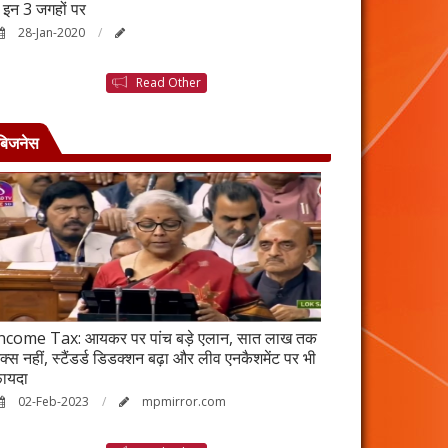
ैं इन 3 जगहों पर
बनने की कहानी है ब
28-Jan-2020
25-Jan-2020
Read Other
बिजनेस
ncome Tax: आयकर पर पांच बड़े एलान, सात लाख तक
वर्ष 2023 में भी रह
ैक्स नहीं, स्टैंडर्ड डिडक्शन बढ़ा और लीव एनकैशमेंट पर भी
विकेंद्रीकरण का ल
ायदा
17-Jan-2023
02-Feb-2023
mpmirror.com