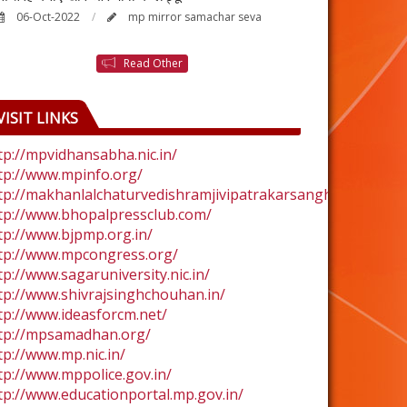
06-Oct-2022
mp mirror samachar seva
24-Aug-2022
Read Other
VISIT LINKS
tp://mpvidhansabha.nic.in/
tp://www.mpinfo.org/
tp://makhanlalchaturvedishramjivipatrakarsangh.com/
tp://www.bhopalpressclub.com/
tp://www.bjpmp.org.in/
tp://www.mpcongress.org/
tp://www.sagaruniversity.nic.in/
tp://www.shivrajsinghchouhan.in/
tp://www.ideasforcm.net/
tp://mpsamadhan.org/
tp://www.mp.nic.in/
tp://www.mppolice.gov.in/
tp://www.educationportal.mp.gov.in/