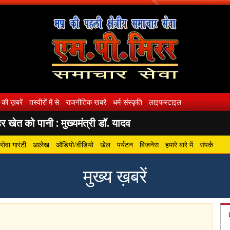
 की ख़बरें
तस्वीरों में से
राजनीतिक खबरें
धर्म-संस्कृति
लाइफस्टाइल
 खेत को पानी : मुख्यमंत्री डॉ. यादव
ेवा गारंटी
आलेख
ऑडियो/वीडियो
खेल
पर्यटन
बिजनेस
हमारे बारे में
संपर्क
मुख्य ख़बरें
gram