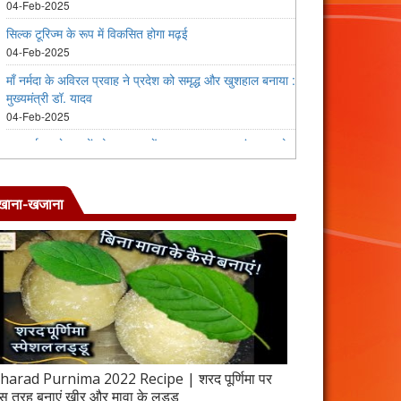
खाना-खजाना
harad Purnima 2022 Recipe | शरद पूर्णिमा पर
जब इस तरह बनाएंगे 
स तरह बनाएं खीर और मावा के लड्डू
करेला रेसिपी | 