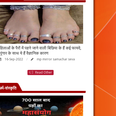
हिलाओं के पैरों में पहने जाने वाली बिछिया के हैं कई फायदे,
स्किन पर इन चीजों क
्रृंगार के साथ ये हैं वैज्ञानिक कारण
जाएगी बदरंग
16-Sep-2022
mp mirror samachar seva
26-Aug-2022
Read Other
धर्म-संस्कृति