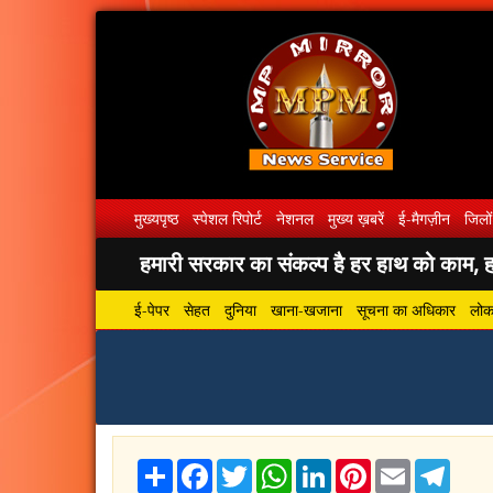
मुख्यपृष्ठ
स्पेशल रिपोर्ट
नेशनल
मुख्य ख़बरें
ई-मैगज़ीन
जिलों
हमारी सरकार का संकल्प है हर हाथ को काम, हर
ई-पेपर
सेहत
दुनिया
खाना-खजाना
सूचना का अधिकार
लोकस
Share
Facebook
Twitter
WhatsApp
LinkedIn
Pinterest
Email
Tele