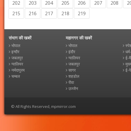
202
203
204
205
206
207
208
2
215
216
217
218
219
संभाग की खबरें
महानगर की खबरें
भोपाल
भोपाल
स्पे
इन्दौर
इंदौर
धर्म
जबलपुर
ग्वालियर
ई-म
ग्वालियर
जबलपुर
मुख्
नर्मदापुरम
सागर
ई-प
चम्बल
शहडोल
रीवा
उज्जैन
© All Rights Reserved, mpmirror.com