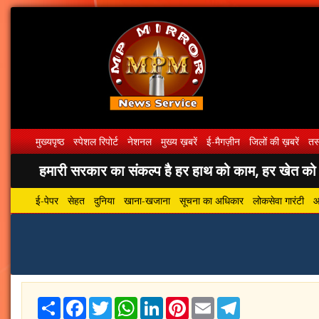
मुख्यपृष्ठ
स्पेशल रिपोर्ट
नेशनल
मुख्य ख़बरें
ई-मैगज़ीन
जिलों की ख़बरें
तस्
हमारी सरकार का संकल्प है हर हाथ को काम, हर खेत को पा
ई-पेपर
सेहत
दुनिया
खाना-खजाना
सूचना का अधिकार
लोकसेवा गारंटी
आ
Share
Facebook
Twitter
WhatsApp
LinkedIn
Pinterest
Email
Telegram