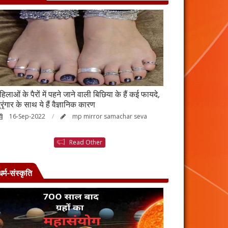
हिलाओं के पैरों में पहने जाने वाली बिछिया के हैं कई फायदे,
स्किन पर इन चीजों क
्रृंगार के साथ ये हैं वैज्ञानिक कारण
जाएगी बदरंग
16-Sep-2022
mp mirror samachar seva
26-Aug-2022
Read Other
धर्म-संस्कृति