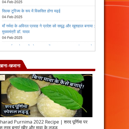
खाना-खजाना
harad Purnima 2022 Recipe | शरद पूर्णिमा पर
जब इस तरह बनाएंगे 
स तरह बनाएं खीर और मावा के लड्डू
करेला रेसिपी | 