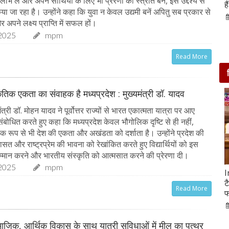
 लाभ ले और अपने साथियों के लिए भी प्रेरणा का स्त्रोत बनें, इस उद्देश्य से
आसपास बसी ये 4 जगहें
ह
 जा रहा है। उन्होंने कहा कि युवा न केवल उद्यमी बनें अपितु सब प्रकार से
28-Feb-2020
र अपने लक्ष्य प्राप्ति में सफल हों।
2025
mpm
Read More
कृतिक एकता का संवाहक है मध्यप्रदेश : मुख्यमंत्री डॉ. यादव
त्री डॉ. मोहन यादव ने पूर्वोत्तर राज्यों से भारत एकात्मता यात्रा पर आए
को संबोधित करते हुए कहा कि मध्यप्रदेश केवल भौगोलिक दृष्टि से ही नहीं,
िक रूप से भी देश की एकता और अखंडता को दर्शाता है। उन्होंने प्रदेश की
ासत और राष्ट्रप्रेम की भावना को रेखांकित करते हुए विद्यार्थियों को इस
्मान करने और भारतीय संस्कृति को आत्मसात करने की प्रेरणा दी।
2025
mpm
सात ट्रेडिंग सेशन में 9 लाख करोड़ घटा अदाणी समूह का
I
मार्केट कैप
ट
Read More
फ
05-Feb-2023
mp mirror samachar seva
माजिक, आर्थिक विकास के साथ यात्री सुविधाओं में मील का पत्थर