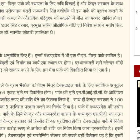
 पी.एम. मित्र पार्क की स्थापना के लिए रुचि दिखाई है और केंद्र सरकार के साथ
प्रोत्साहन मंत्री राज्यवर्धन सिंह दत्तीगाँव भी इस पार्क को प्रारंभ कराने के
ासी अंचल के औद्योगिक परिदृश्य को बदलने में मील का पत्थर साबित होगा।
सद छतर सिंह दरबार, प्रमुख सचिव औद्योगिक नीति एवं निवेश संवर्धन मनीष सिंह,
ालक डॉ. नवनीत कोठारी उपस्थित थे।
ार्क अनुमोदित किए हैं। इनमें मध्यप्रदेश में भी एक पी.एम. मित्र पार्क शामिल है।
िक्री एवं निर्यात का कार्य एक स्थान पर होगा। प्रधानमंत्री श्री नरेन्द्र मोदी
रेन) को साकार करने के लिए इन मेगा पार्क को विकसित किया जा रहा है।
जिले के ग्राम भैंसोला को पीएम मित्र टेक्सटाइल पार्क के लिए सर्वाधिक अनुकूल
63 एकड़ भूमि पर विकसित होगा। पार्क की भूमि एम.पी.आई.डी.सी. के आधिपत्य
00 करोड़ रूपए की राशि देने का फ़ैसला लिया है। साथ ही केन्द्र सरकार ने 100
3 प्रतिशत प्रदान करने का निर्णय लिया है। पार्क में मध्यप्रदेश की उद्योग
। पार्क के लिये केन्द्र और मध्यप्रदेश शासन के मध्य एक एस.पी.वी. का गठन
ं केन्द्र सरकार की हिस्सेदारी 49 प्रतिशत होगी। टेक्सटाईल पार्क में निवेश
 हजार करोड़ रूपए से अधिक की राशि का निवेश किया जाना प्रस्तावित है। इसमें
Gud-Moongfali Chikki : सर्दियों का मजा हो जाएगा
S
ंगे। टेक्सटाईल एवं गारमेन्टिंग सेक्टर की सबसे बड़ी विशेषता यह है कि इसमें
दोगुना जब इस तरह बनाएंगे गुड़-मूंगफली की चिक्की
इ