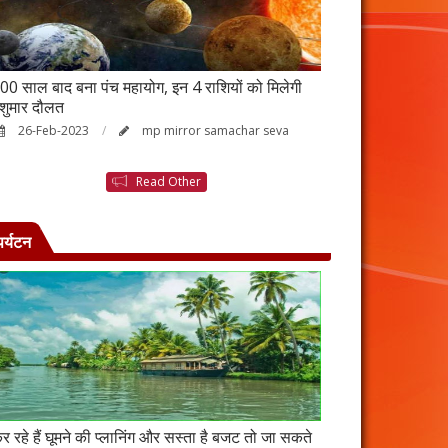
00 साल बाद बना पंच महायोग, इन 4 राशियों को मिलेगी
आर्थिक तंगी से परे
ेशुमार दौलत
उपाय, नहीं होगी ध
26-Feb-2023
mp mirror samachar seva
23-Feb-2023
Read Other
पर्यटन
र रहे हैं घूमने की प्लानिंग और सस्ता है बजट तो जा सकते
कंबोडिया में बसा है