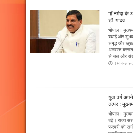
माँ नर्मदा के
डॉ. यादव
भोपाल। मुख्यमं
बधाई और शुभकाम
समृद्ध और खुशह
अनवरत बरसता रह
से जल और संस्
04-Feb-
युवा वर्ग अप
तत्पर : मुख्य
भोपाल। मुख्यम
बढ़े। राज्य सर
फरवरी को सभी प