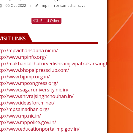
06-Oct-2022
mp mirror samachar seva
24-Aug-2022
Read Other
VISIT LINKS
tp://mpvidhansabha.nic.in/
tp://www.mpinfo.org/
tp://makhanlalchaturvedishramjivipatrakarsangh.com/
tp://www.bhopalpressclub.com/
tp://www.bjpmp.org.in/
tp://www.mpcongress.org/
tp://www.sagaruniversity.nic.in/
tp://www.shivrajsinghchouhan.in/
tp://www.ideasforcm.net/
tp://mpsamadhan.org/
tp://www.mp.nic.in/
tp://www.mppolice.gov.in/
tp://www.educationportal.mp.gov.in/