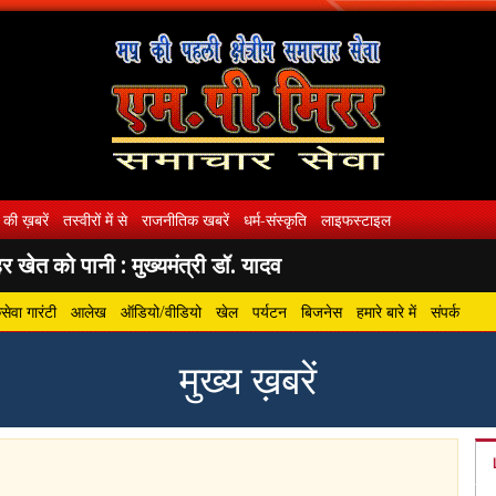
 की ख़बरें
तस्वीरों में से
राजनीतिक खबरें
धर्म-संस्कृति
लाइफस्टाइल
 खेत को पानी : मुख्यमंत्री डॉ. यादव
ेवा गारंटी
आलेख
ऑडियो/वीडियो
खेल
पर्यटन
बिजनेस
हमारे बारे में
संपर्क
मुख्य ख़बरें
gram