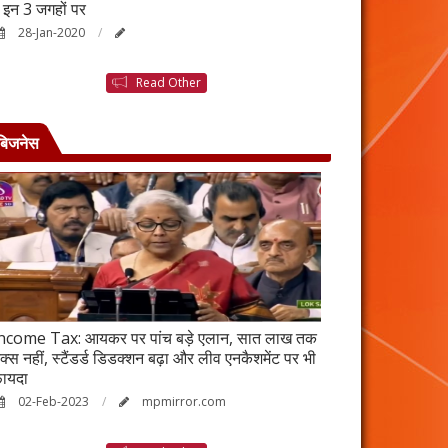
ैं इन 3 जगहों पर
बनने की कहानी है ब
28-Jan-2020
25-Jan-2020
Read Other
बिजनेस
ncome Tax: आयकर पर पांच बड़े एलान, सात लाख तक
वर्ष 2023 में भी रह
ैक्स नहीं, स्टैंडर्ड डिडक्शन बढ़ा और लीव एनकैशमेंट पर भी
विकेंद्रीकरण का ल
ायदा
17-Jan-2023
02-Feb-2023
mpmirror.com