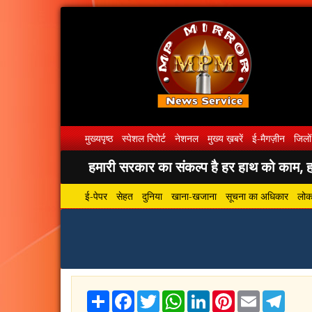
मुख्यपृष्ठ
स्पेशल रिपोर्ट
नेशनल
मुख्य ख़बरें
ई-मैगज़ीन
जिलों
हमारी सरकार का संकल्प है हर हाथ को काम, हर
ई-पेपर
सेहत
दुनिया
खाना-खजाना
सूचना का अधिकार
लोकस
Share
Facebook
Twitter
WhatsApp
LinkedIn
Pinterest
Email
Tele