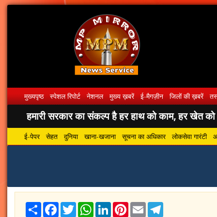
मुख्यपृष्ठ
स्पेशल रिपोर्ट
नेशनल
मुख्य ख़बरें
ई-मैगज़ीन
जिलों की ख़बरें
तस्
हमारी सरकार का संकल्प है हर हाथ को काम, हर खेत को पा
ई-पेपर
सेहत
दुनिया
खाना-खजाना
सूचना का अधिकार
लोकसेवा गारंटी
आ
Share
Facebook
Twitter
WhatsApp
LinkedIn
Pinterest
Email
Telegram