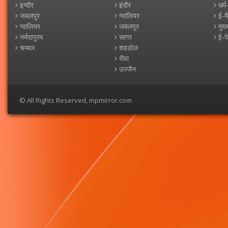
इन्दौर
इंदौर
धर्म
जबलपुर
ग्वालियर
ई-म
ग्वालियर
जबलपुर
मुख्
नर्मदापुरम
सागर
ई-प
चम्बल
शहडोल
रीवा
उज्जैन
© All Rights Reserved, mpmirror.com