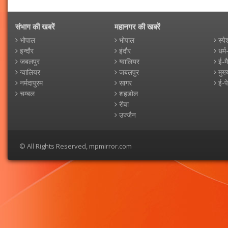
संभाग की खबरें
महानगर की खबरें
भोपाल
भोपाल
स्पे
इन्दौर
इंदौर
धर्म
जबलपुर
ग्वालियर
ई-म
ग्वालियर
जबलपुर
मुख्
नर्मदापुरम
सागर
ई-प
चम्बल
शहडोल
रीवा
उज्जैन
© All Rights Reserved, mpmirror.com