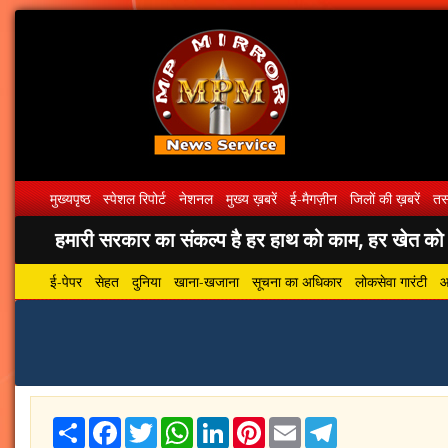
मुख्यपृष्ठ
स्पेशल रिपोर्ट
नेशनल
मुख्य ख़बरें
ई-मैगज़ीन
जिलों की ख़बरें
तस्
हमारी सरकार का संकल्प है हर हाथ को काम, हर खेत को पा
ई-पेपर
सेहत
दुनिया
खाना-खजाना
सूचना का अधिकार
लोकसेवा गारंटी
आ
Share
Facebook
Twitter
WhatsApp
LinkedIn
Pinterest
Email
Telegram