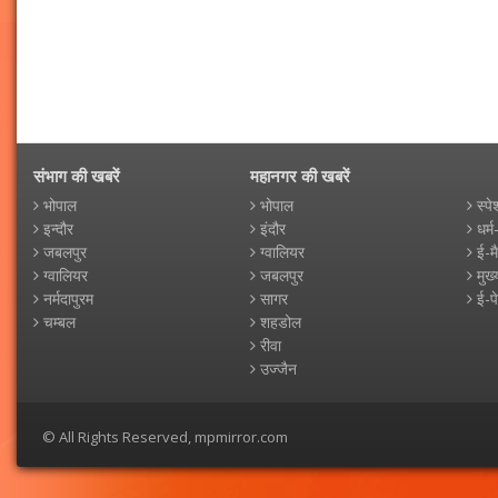
संभाग की खबरें
महानगर की खबरें
भोपाल
भोपाल
स्पे
इन्दौर
इंदौर
धर्म
जबलपुर
ग्वालियर
ई-म
ग्वालियर
जबलपुर
मुख्
नर्मदापुरम
सागर
ई-प
चम्बल
शहडोल
रीवा
उज्जैन
© All Rights Reserved, mpmirror.com