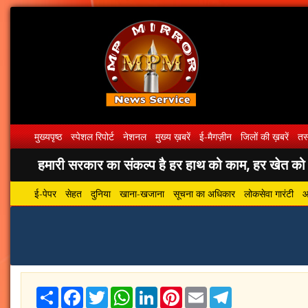
मुख्यपृष्ठ
स्पेशल रिपोर्ट
नेशनल
मुख्य ख़बरें
ई-मैगज़ीन
जिलों की ख़बरें
तस्
हमारी सरकार का संकल्प है हर हाथ को काम, हर खेत को पा
ई-पेपर
सेहत
दुनिया
खाना-खजाना
सूचना का अधिकार
लोकसेवा गारंटी
आ
Share
Facebook
Twitter
WhatsApp
LinkedIn
Pinterest
Email
Telegram