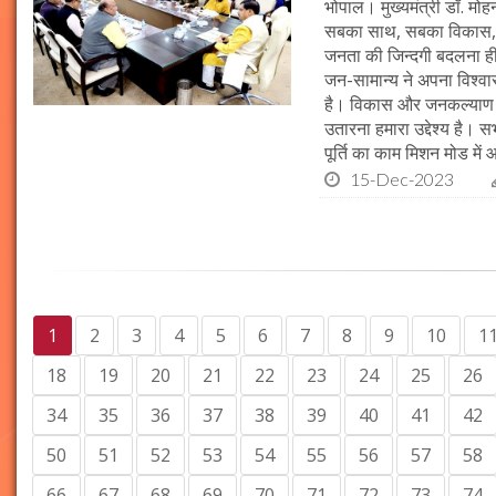
भोपाल। मुख्यमंत्री डॉ. मोहन 
सबका साथ, सबका विकास, 
जनता की जिन्दगी बदलना ही हम
जन-सामान्य ने अपना विश्वास 
है। विकास और जनकल्याण क
उतारना हमारा उद्देश्य है। 
पूर्ति का काम मिशन मोड में 
15-Dec-2023
1
2
3
4
5
6
7
8
9
10
1
18
19
20
21
22
23
24
25
26
34
35
36
37
38
39
40
41
42
50
51
52
53
54
55
56
57
58
66
67
68
69
70
71
72
73
74