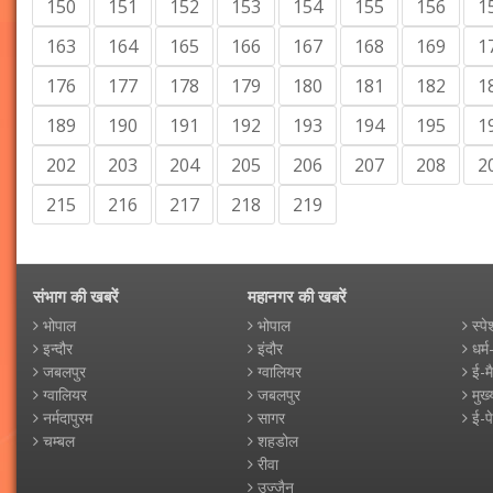
150
151
152
153
154
155
156
1
163
164
165
166
167
168
169
1
176
177
178
179
180
181
182
1
189
190
191
192
193
194
195
1
202
203
204
205
206
207
208
2
215
216
217
218
219
संभाग की खबरें
महानगर की खबरें
भोपाल
भोपाल
स्पे
इन्दौर
इंदौर
धर्म
जबलपुर
ग्वालियर
ई-म
ग्वालियर
जबलपुर
मुख्
नर्मदापुरम
सागर
ई-प
चम्बल
शहडोल
रीवा
उज्जैन