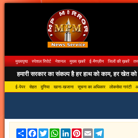
मुख्यपृष्ठ
स्पेशल रिपोर्ट
नेशनल
मुख्य ख़बरें
ई-मैगज़ीन
जिलों की ख़बरें
तस्
हमारी सरकार का संकल्प है हर हाथ को काम, हर खेत को पा
ई-पेपर
सेहत
दुनिया
खाना-खजाना
सूचना का अधिकार
लोकसेवा गारंटी
आ
Share
Facebook
Twitter
WhatsApp
LinkedIn
Pinterest
Email
Telegram