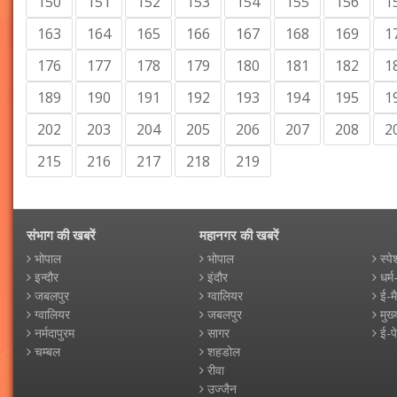
150
151
152
153
154
155
156
1
163
164
165
166
167
168
169
1
176
177
178
179
180
181
182
1
189
190
191
192
193
194
195
1
202
203
204
205
206
207
208
2
215
216
217
218
219
संभाग की खबरें
महानगर की खबरें
भोपाल
भोपाल
स्पे
इन्दौर
इंदौर
धर्म
जबलपुर
ग्वालियर
ई-म
ग्वालियर
जबलपुर
मुख्
नर्मदापुरम
सागर
ई-प
चम्बल
शहडोल
रीवा
उज्जैन