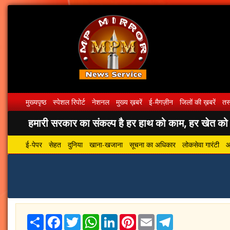
मुख्यपृष्ठ
स्पेशल रिपोर्ट
नेशनल
मुख्य ख़बरें
ई-मैगज़ीन
जिलों की ख़बरें
तस्
हमारी सरकार का संकल्प है हर हाथ को काम, हर खेत को पा
ई-पेपर
सेहत
दुनिया
खाना-खजाना
सूचना का अधिकार
लोकसेवा गारंटी
आ
Share
Facebook
Twitter
WhatsApp
LinkedIn
Pinterest
Email
Telegram