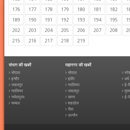
176
177
178
179
180
181
182
1
189
190
191
192
193
194
195
1
202
203
204
205
206
207
208
2
215
216
217
218
219
संभाग की खबरें
महानगर की खबरें
भोपाल
भोपाल
स्पे
इन्दौर
इंदौर
धर्म
जबलपुर
ग्वालियर
ई-म
ग्वालियर
जबलपुर
मुख्
नर्मदापुरम
सागर
ई-प
चम्बल
शहडोल
रीवा
उज्जैन