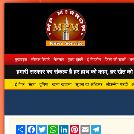
मुख्यपृष्ठ
स्पेशल रिपोर्ट
नेशनल
मुख्य ख़बरें
ई-मैगज़ीन
जिलों की ख़बरें
तस्
हमारी सरकार का संकल्प है हर हाथ को काम, हर खेत को पा
ई-पेपर
सेहत
दुनिया
खाना-खजाना
सूचना का अधिकार
लोकसेवा गारंटी
आ
Share
Facebook
Twitter
WhatsApp
LinkedIn
Pinterest
Email
Telegram