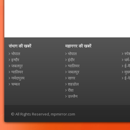
संभाग की खबरें
महानगर की खबरें
भोपाल
भोपाल
स्पे
इन्दौर
इंदौर
धर्म
जबलपुर
ग्वालियर
ई-म
ग्वालियर
जबलपुर
मुख्
नर्मदापुरम
सागर
ई-प
चम्बल
शहडोल
रीवा
उज्जैन
© All Rights Reserved, mpmirror.com