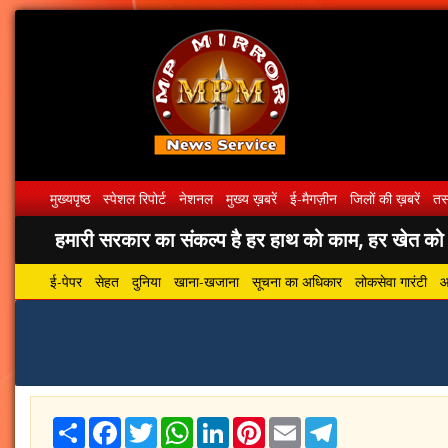
मुख्यपृष्ठ
स्पेशल रिपोर्ट
नेशनल
मुख्य ख़बरें
ई-मैगज़ीन
जिलों की ख़बरें
तस्
हमारी सरकार का संकल्प है हर हाथ को काम, हर खेत को पा
ई-पेपर
सेहत
दुनिया
खाना-खजाना
सूचना का अधिकार
लोकसेवा गारंटी
आ
Share
Facebook
Twitter
WhatsApp
LinkedIn
Pinterest
Email
Telegram