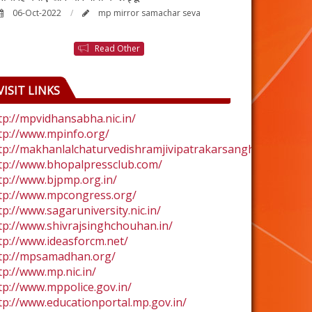
06-Oct-2022
mp mirror samachar seva
24-Aug-2022
Read Other
VISIT LINKS
tp://mpvidhansabha.nic.in/
tp://www.mpinfo.org/
tp://makhanlalchaturvedishramjivipatrakarsangh.com/
tp://www.bhopalpressclub.com/
tp://www.bjpmp.org.in/
tp://www.mpcongress.org/
tp://www.sagaruniversity.nic.in/
tp://www.shivrajsinghchouhan.in/
tp://www.ideasforcm.net/
tp://mpsamadhan.org/
tp://www.mp.nic.in/
tp://www.mppolice.gov.in/
tp://www.educationportal.mp.gov.in/