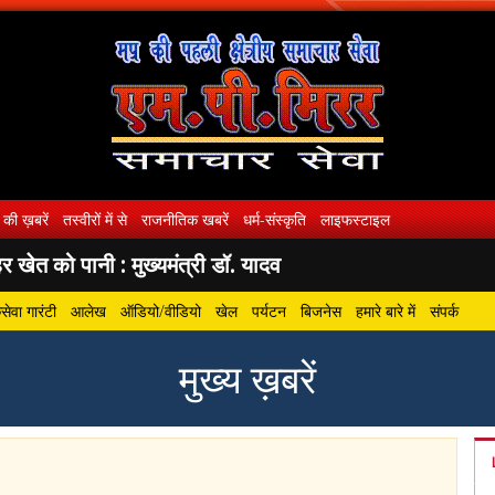
 की ख़बरें
तस्वीरों में से
राजनीतिक खबरें
धर्म-संस्कृति
लाइफस्टाइल
 खेत को पानी : मुख्यमंत्री डॉ. यादव
ेवा गारंटी
आलेख
ऑडियो/वीडियो
खेल
पर्यटन
बिजनेस
हमारे बारे में
संपर्क
मुख्य ख़बरें
gram