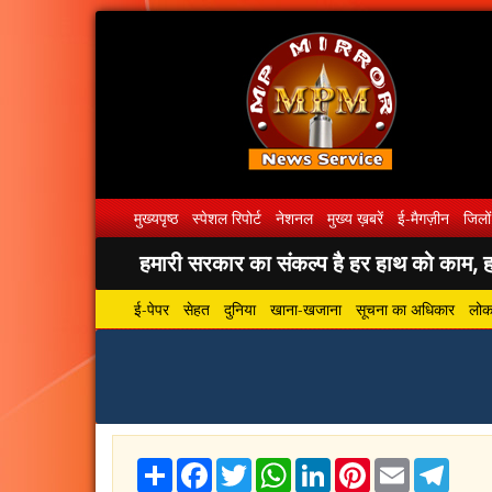
मुख्यपृष्ठ
स्पेशल रिपोर्ट
नेशनल
मुख्य ख़बरें
ई-मैगज़ीन
जिलों
हमारी सरकार का संकल्प है हर हाथ को काम, हर
ई-पेपर
सेहत
दुनिया
खाना-खजाना
सूचना का अधिकार
लोकस
Share
Facebook
Twitter
WhatsApp
LinkedIn
Pinterest
Email
Tele