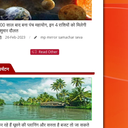
00 साल बाद बना पंच महायोग, इन 4 राशियों को मिलेगी
आर्थिक तंगी से परे
ेशुमार दौलत
उपाय, नहीं होगी ध
26-Feb-2023
mp mirror samachar seva
23-Feb-2023
Read Other
पर्यटन
र रहे हैं घूमने की प्लानिंग और सस्ता है बजट तो जा सकते
कंबोडिया में बसा है