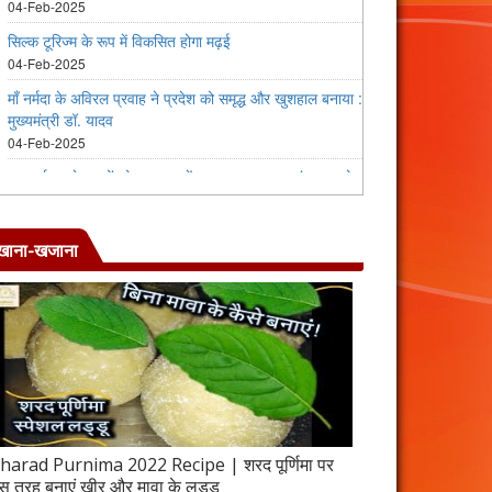
खाना-खजाना
harad Purnima 2022 Recipe | शरद पूर्णिमा पर
जब इस तरह बनाएंगे 
स तरह बनाएं खीर और मावा के लड्डू
करेला रेसिपी | 