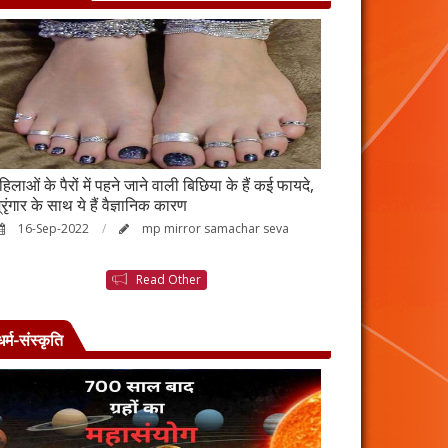
हिलाओं के पैरों में पहने जाने वाली बिछिया के हैं कई फायदे,
स्किन पर इन चीजों क
्रृंगार के साथ ये हैं वैज्ञानिक कारण
जाएगी बदरंग
16-Sep-2022
mp mirror samachar seva
26-Aug-2022
Read Other
धर्म-संस्कृति