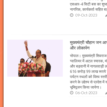
एसआर-4 सिटी बस का शुभारं
नागरिक, कार्यकर्ता सहित बड़ी
09-Oct-2023
मुख्यमंत्री चौहान जन आस
Beauty Tips | बादाम और एलोवेरा जेल से आसानी
और लोकार्पण
घर पर ही बनाएं काजल और मॉइश्चराइजर
21-Sep-2022
mp mirror samachar sev
भोपाल। मुख्यमंत्री शिवराज 
ग्वालियर में अटल स्मारक, म
और बड़वानी में नागलवाड़ी ल
616 करोड़ 99 लाख रूपये के
पर्यटन स्थलों को विश्व स्त
करने के उद्देश्य से प्रदेश 
भूमिपूजन किया जायेगा।
06-Oct-2023