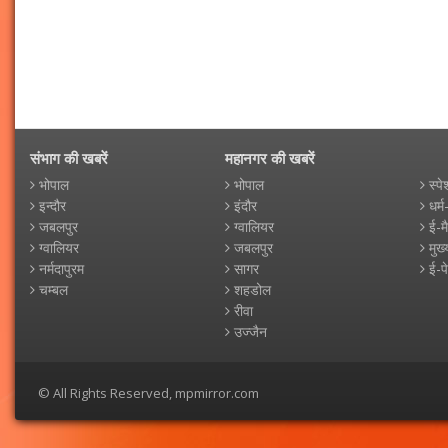
संभाग की खबरें
महानगर की खबरें
भोपाल
भोपाल
स्पे
इन्दौर
इंदौर
धर्म
जबलपुर
ग्वालियर
ई-म
ग्वालियर
जबलपुर
मुख्
नर्मदापुरम
सागर
ई-प
चम्बल
शहडोल
रीवा
उज्जैन
© All Rights Reserved, mpmirror.com