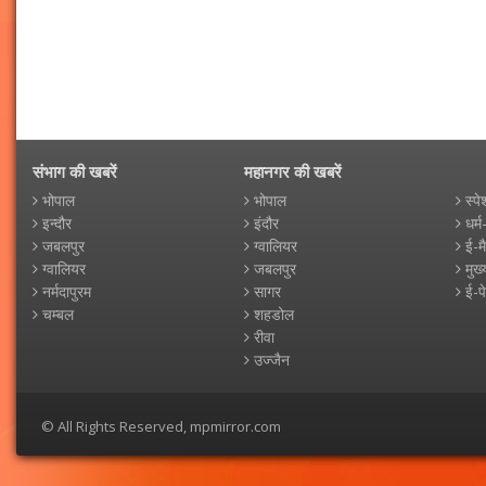
संभाग की खबरें
महानगर की खबरें
भोपाल
भोपाल
स्पे
इन्दौर
इंदौर
धर्म
जबलपुर
ग्वालियर
ई-म
ग्वालियर
जबलपुर
मुख्
नर्मदापुरम
सागर
ई-प
चम्बल
शहडोल
रीवा
उज्जैन
© All Rights Reserved, mpmirror.com