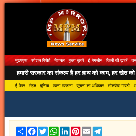
मुख्यपृष्ठ
स्पेशल रिपोर्ट
नेशनल
मुख्य ख़बरें
ई-मैगज़ीन
जिलों की ख़बरें
तस्
हमारी सरकार का संकल्प है हर हाथ को काम, हर खेत को पा
ई-पेपर
सेहत
दुनिया
खाना-खजाना
सूचना का अधिकार
लोकसेवा गारंटी
आ
Share
Facebook
Twitter
WhatsApp
LinkedIn
Pinterest
Email
Telegram