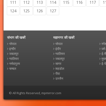
111
112
113
114
115
116
117
1
124
125
126
127
संभाग की खबरें
महानगर की खबरें
भोपाल
भोपाल
स्पे
इन्दौर
इंदौर
धर्म
जबलपुर
ग्वालियर
ई-म
ग्वालियर
जबलपुर
मुख्
नर्मदापुरम
सागर
ई-प
चम्बल
शहडोल
रीवा
उज्जैन
© All Rights Reserved, mpmirror.com