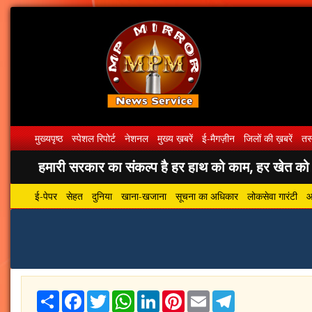
मुख्यपृष्ठ
स्पेशल रिपोर्ट
नेशनल
मुख्य ख़बरें
ई-मैगज़ीन
जिलों की ख़बरें
तस्
हमारी सरकार का संकल्प है हर हाथ को काम, हर खेत को पा
ई-पेपर
सेहत
दुनिया
खाना-खजाना
सूचना का अधिकार
लोकसेवा गारंटी
आ
Share
Facebook
Twitter
WhatsApp
LinkedIn
Pinterest
Email
Telegram