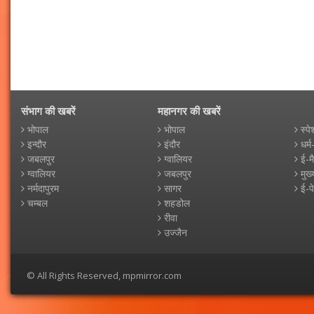
संभाग की खबरें
महानगर की खबरें
भोपाल
भोपाल
स्पे
इन्दौर
इंदौर
धर्म
जबलपुर
ग्वालियर
ई-म
ग्वालियर
जबलपुर
मुख्
नर्मदापुरम
सागर
ई-प
चम्बल
शहडोल
रीवा
उज्जैन
© All Rights Reserved, mpmirror.com