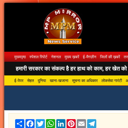
मुख्यपृष्ठ
स्पेशल रिपोर्ट
नेशनल
मुख्य ख़बरें
ई-मैगज़ीन
जिलों की ख़बरें
तस्
हमारी सरकार का संकल्प है हर हाथ को काम, हर खेत को पा
ई-पेपर
सेहत
दुनिया
खाना-खजाना
सूचना का अधिकार
लोकसेवा गारंटी
आ
Share
Facebook
Twitter
WhatsApp
LinkedIn
Pinterest
Email
Telegram