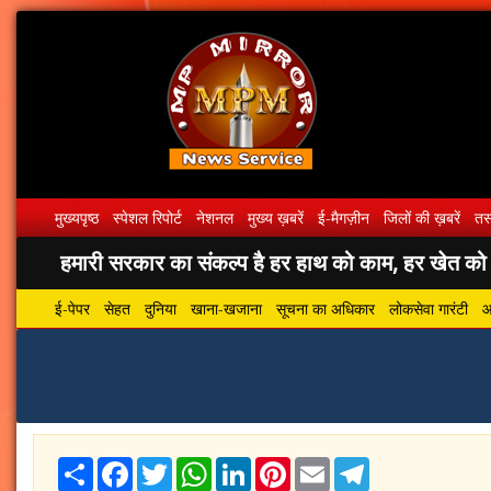
मुख्यपृष्ठ
स्पेशल रिपोर्ट
नेशनल
मुख्य ख़बरें
ई-मैगज़ीन
जिलों की ख़बरें
तस्
हमारी सरकार का संकल्प है हर हाथ को काम, हर खेत को पा
ई-पेपर
सेहत
दुनिया
खाना-खजाना
सूचना का अधिकार
लोकसेवा गारंटी
आ
Share
Facebook
Twitter
WhatsApp
LinkedIn
Pinterest
Email
Telegram