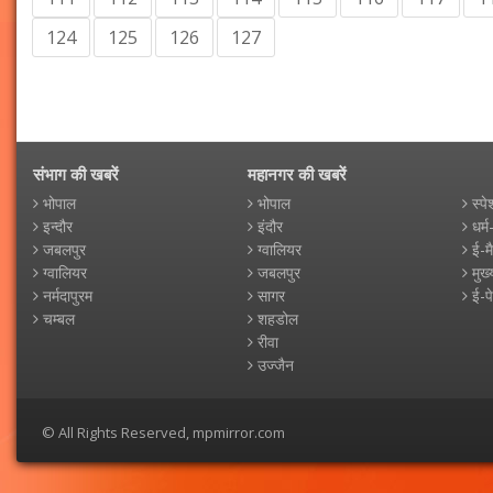
124
125
126
127
संभाग की खबरें
महानगर की खबरें
भोपाल
भोपाल
स्पे
इन्दौर
इंदौर
धर्म
जबलपुर
ग्वालियर
ई-म
ग्वालियर
जबलपुर
मुख्
नर्मदापुरम
सागर
ई-प
चम्बल
शहडोल
रीवा
उज्जैन
© All Rights Reserved, mpmirror.com