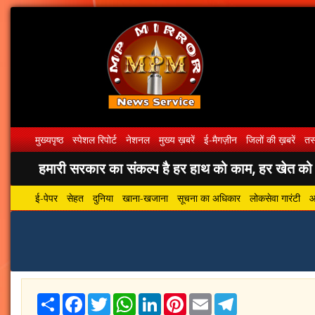
मुख्यपृष्ठ
स्पेशल रिपोर्ट
नेशनल
मुख्य ख़बरें
ई-मैगज़ीन
जिलों की ख़बरें
तस्
हमारी सरकार का संकल्प है हर हाथ को काम, हर खेत को पा
ई-पेपर
सेहत
दुनिया
खाना-खजाना
सूचना का अधिकार
लोकसेवा गारंटी
आ
Share
Facebook
Twitter
WhatsApp
LinkedIn
Pinterest
Email
Telegram