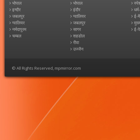
भोपाल
भोपाल
स्पे
इन्दौर
इंदौर
धर्म
जबलपुर
ग्वालियर
ई-म
ग्वालियर
जबलपुर
मुख्
नर्मदापुरम
सागर
ई-प
चम्बल
शहडोल
रीवा
उज्जैन
© All Rights Reserved, mpmirror.com