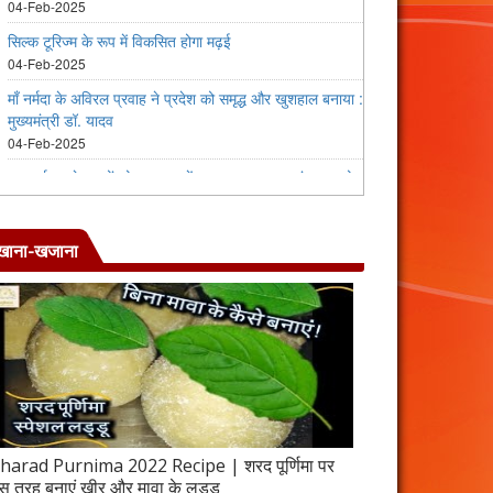
खाना-खजाना
harad Purnima 2022 Recipe | शरद पूर्णिमा पर
जब इस तरह बनाएंगे 
स तरह बनाएं खीर और मावा के लड्डू
करेला रेसिपी | 