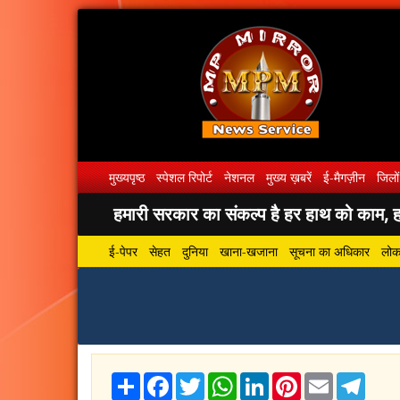
मुख्यपृष्ठ
स्पेशल रिपोर्ट
नेशनल
मुख्य ख़बरें
ई-मैगज़ीन
जिलों
हमारी सरकार का संकल्प है हर हाथ को काम, हर
ई-पेपर
सेहत
दुनिया
खाना-खजाना
सूचना का अधिकार
लोकस
Share
Facebook
Twitter
WhatsApp
LinkedIn
Pinterest
Email
Tele