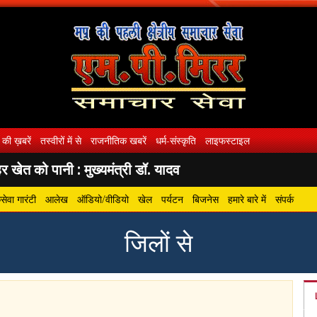
 की ख़बरें
तस्वीरों में से
राजनीतिक खबरें
धर्म-संस्कृति
लाइफस्टाइल
 खेत को पानी : मुख्यमंत्री डॉ. यादव
ेवा गारंटी
आलेख
ऑडियो/वीडियो
खेल
पर्यटन
बिजनेस
हमारे बारे में
संपर्क
जिलों से
gram