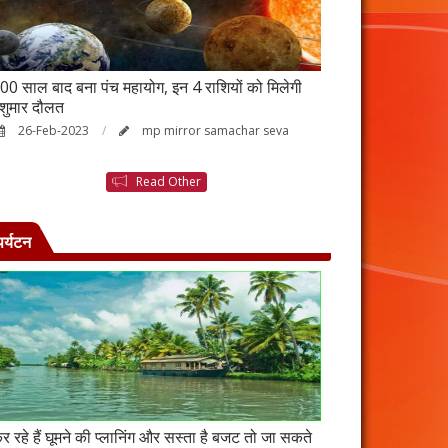
00 साल बाद बना पंच महायोग, इन 4 राशियों को मिलेगी
आर्थिक तंगी से परे
ेशुमार दौलत
उपाय, नहीं होगी ध
26-Feb-2023
mp mirror samachar seva
23-Feb-2023
Read Other
पर्यटन
र रहे हैं घूमने की प्लानिंग और सस्ता है बजट तो जा सकते
कंबोडिया में बसा है