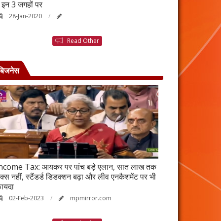
ैं इन 3 जगहों पर
बनने की कहानी है ब
28-Jan-2020
25-Jan-2020
Read Other
बिजनेस
ncome Tax: आयकर पर पांच बड़े एलान, सात लाख तक
वर्ष 2023 में भी रह
ैक्स नहीं, स्टैंडर्ड डिडक्शन बढ़ा और लीव एनकैशमेंट पर भी
विकेंद्रीकरण का ल
ायदा
17-Jan-2023
02-Feb-2023
mpmirror.com