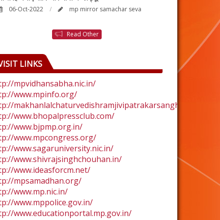
06-Oct-2022
mp mirror samachar seva
24-Aug-2022
Read Other
VISIT LINKS
tp://mpvidhansabha.nic.in/
tp://www.mpinfo.org/
tp://makhanlalchaturvedishramjivipatrakarsangh.com/
tp://www.bhopalpressclub.com/
tp://www.bjpmp.org.in/
tp://www.mpcongress.org/
tp://www.sagaruniversity.nic.in/
tp://www.shivrajsinghchouhan.in/
tp://www.ideasforcm.net/
tp://mpsamadhan.org/
tp://www.mp.nic.in/
tp://www.mppolice.gov.in/
tp://www.educationportal.mp.gov.in/