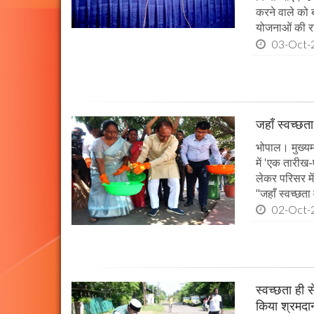
करने वाले को 
योजनाओं की राज
03-Oct-
जहाँ स्वच्छता
भोपाल। मुख्यमं
में 'एक तारीख
लेकर परिसर मे
"जहाँ स्वच्छता
02-Oct-
स्वच्छता ही स
किया श्रमदा