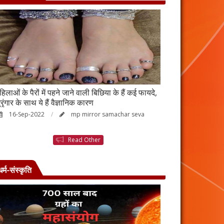
हिलाओं के पैरों में पहने जाने वाली बिछिया के हैं कई फायदे,
स्किन पर इन चीजों क
्रृंगार के साथ ये हैं वैज्ञानिक कारण
जाएगी बदरंग
16-Sep-2022
mp mirror samachar seva
26-Aug-2022
Read Other
धर्म-संस्कृति