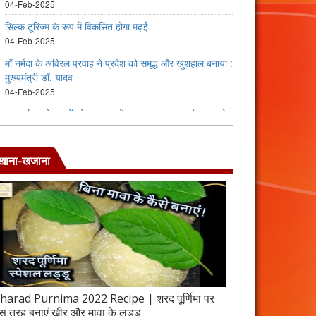
खाना-खजाना
harad Purnima 2022 Recipe | शरद पूर्णिमा पर
जब इस तरह बनाएंगे 
स तरह बनाएं खीर और मावा के लड्डू
करेला रेसिपी | 