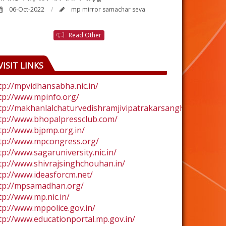
06-Oct-2022
mp mirror samachar seva
24-Aug-2022
Read Other
VISIT LINKS
tp://mpvidhansabha.nic.in/
tp://www.mpinfo.org/
tp://makhanlalchaturvedishramjivipatrakarsangh.com/
tp://www.bhopalpressclub.com/
tp://www.bjpmp.org.in/
tp://www.mpcongress.org/
tp://www.sagaruniversity.nic.in/
tp://www.shivrajsinghchouhan.in/
tp://www.ideasforcm.net/
tp://mpsamadhan.org/
tp://www.mp.nic.in/
tp://www.mppolice.gov.in/
tp://www.educationportal.mp.gov.in/