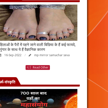
हिलाओं के पैरों में पहने जाने वाली बिछिया के हैं कई फायदे,
स्किन पर इन चीजों क
्रृंगार के साथ ये हैं वैज्ञानिक कारण
जाएगी बदरंग
16-Sep-2022
mp mirror samachar seva
26-Aug-2022
Read Other
धर्म-संस्कृति