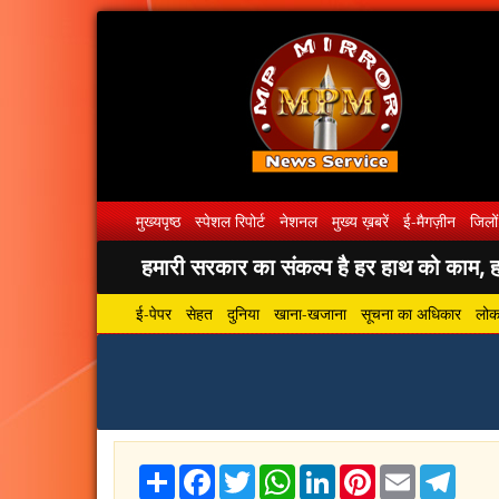
मुख्यपृष्ठ
स्पेशल रिपोर्ट
नेशनल
मुख्य ख़बरें
ई-मैगज़ीन
जिलों
हमारी सरकार का संकल्प है हर हाथ को काम, हर
ई-पेपर
सेहत
दुनिया
खाना-खजाना
सूचना का अधिकार
लोकस
Share
Facebook
Twitter
WhatsApp
LinkedIn
Pinterest
Email
Tele