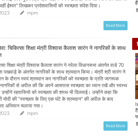
आसपास बसी ये 4 जगहें
ह
 वहीं ईश्वर" लिखकर प्रदेशवासियों को स्वच्छता संदेश दिया।
28-Feb-2020
2023
mpm
Read More
ेवा: चिकित्सा शिक्षा मंत्री विश्वास कैलाश सारंग ने नागरिकों के साथ
न
ा शिक्षा मंत्री विश्वास कैलाश सारंग ने नरेला विधानसभा अंतर्गत वार्ड 70
छता पखवाड़े के अंतर्गत नागरिकों के साथ श्रमदान किया। मंत्री श्री सारंग ने
ान के दौरान स्वयं श्रमदान कर नागरिकों को स्वच्छता के प्रति जागरूक
े नागरिकों से अपील की कि अपने आसपास स्वच्छता का ध्यान रखें और स्वस्थ
न उन्होंने रहवासियो को स्वच्छता की शपथ भी दिलवाई। उन्होंने कहा कि
्री मोदी की "स्वच्छता के लिए एक घंटे के श्रमदान" की अपील के बाद
सात ट्रेडिंग सेशन में 9 लाख करोड़ घटा अदाणी समूह का
I
च्छता अभियान चलाया गया।
मार्केट कैप
ट
2023
mpm
फ
05-Feb-2023
mp mirror samachar seva
Read More