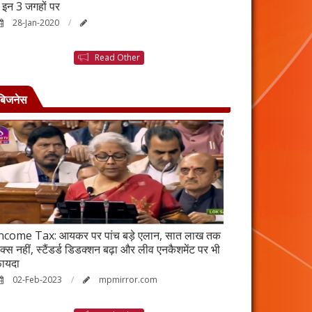
ैं इन 3 जगहों पर
बनने की कहानी है ब
28-Jan-2020
25-Jan-2020
Read Other
बिजनेस
ncome Tax: आयकर पर पांच बड़े एलान, सात लाख तक
वर्ष 2023 में भी रह
ैक्स नहीं, स्टैंडर्ड डिडक्शन बढ़ा और लीव एनकैशमेंट पर भी
विकेंद्रीकरण का ल
ायदा
17-Jan-2023
02-Feb-2023
mpmirror.com