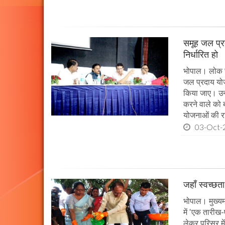
समूह जल प्र
निर्धारित हो
भोपाल। लोक स्व
जल प्रदाय योज
किया जाए। उन्ह
करने वाले को 
योजनाओं की राज
03-Oct-
जहाँ स्वच्छता
भोपाल। मुख्यमं
में 'एक तारीख
लेकर परिसर मे