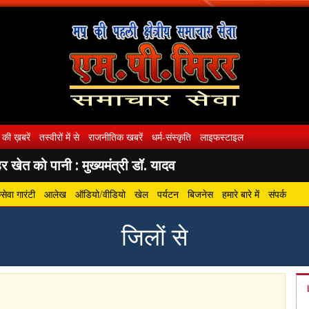
 की ख़बरें
तस्वीरों में से
राजनीतिक खबरें
धर्म-संस्कृति
लाइफस्टाइल
 खेत को पानी : मुख्यमंत्री डॉ. यादव
ेवा गारंटी
आलेख
ऑडियो/वीडियो
खेल
पर्यटन
बिजनेस
हमारे बारे में
संपर्क
जिलों से
gram