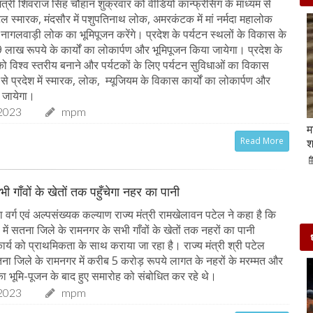
त्री शिवराज सिंह चौहान शुक्रवार को वीडियो कान्फ्रेंसिंग के माध्यम से
अटल स्मारक, मंदसौर में पशुपतिनाथ लोक, अमरकंटक में मां नर्मदा महालोक
 नागलवाड़ी लोक का भूमिपूजन करेंगे। प्रदेश के पर्यटन स्थलों के विकास के
लाख रूपये के कार्यों का लोकार्पण और भूमिपूजन किया जायेगा। प्रदेश के
 को विश्व स्तरीय बनाने और पर्यटकों के लिए पर्यटन सुविधाओं का विकास
्य से प्रदेश में स्मारक, लोक, म्यूजियम के विकास कार्यों का लोकार्पण और
 जायेगा।
2023
mpm
Beauty Tips | बादाम और एलोवेरा जेल से आसानी से
म
Read More
घर पर ही बनाएं काजल और मॉइश्चराइजर
श
21-Sep-2022
mp mirror samachar seva
ी गाँवों के खेतों तक पहुँचेगा नहर का पानी
वर्ग एवं अल्पसंख्यक कल्याण राज्य मंत्री रामखेलावन पटेल ने कहा है कि
ें सतना जिले के रामनगर के सभी गाँवों के खेतों तक नहरों का पानी
ार्य को प्राथमिकता के साथ कराया जा रहा है। राज्य मंत्री श्री पटेल
ा जिले के रामनगर में करीब 5 करोड़ रूपये लागत के नहरों के मरम्मत और
 का भूमि-पूजन के बाद हुए समारोह को संबोधित कर रहे थे।
2023
mpm