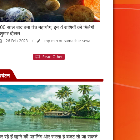
00 साल बाद बना पंच महायोग, इन 4 राशियों को मिलेगी
आर्थिक तंगी से परे
ेशुमार दौलत
उपाय, नहीं होगी ध
26-Feb-2023
mp mirror samachar seva
23-Feb-2023
Read Other
पर्यटन
र रहे हैं घूमने की प्लानिंग और सस्ता है बजट तो जा सकते
कंबोडिया में बसा है