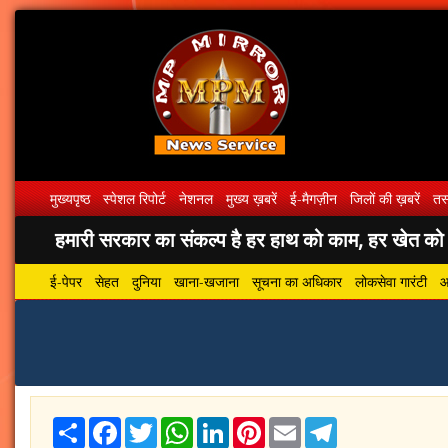
मुख्यपृष्ठ
स्पेशल रिपोर्ट
नेशनल
मुख्य ख़बरें
ई-मैगज़ीन
जिलों की ख़बरें
तस्
हमारी सरकार का संकल्प है हर हाथ को काम, हर खेत को पा
ई-पेपर
सेहत
दुनिया
खाना-खजाना
सूचना का अधिकार
लोकसेवा गारंटी
आ
Share
Facebook
Twitter
WhatsApp
LinkedIn
Pinterest
Email
Telegram