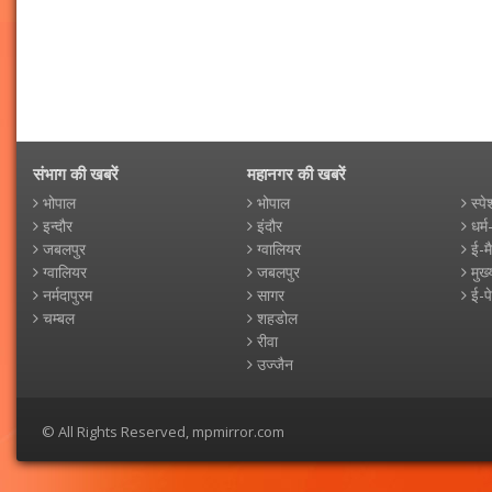
संभाग की खबरें
महानगर की खबरें
भोपाल
भोपाल
स्पे
इन्दौर
इंदौर
धर्म
जबलपुर
ग्वालियर
ई-म
ग्वालियर
जबलपुर
मुख्
नर्मदापुरम
सागर
ई-प
चम्बल
शहडोल
रीवा
उज्जैन
© All Rights Reserved, mpmirror.com