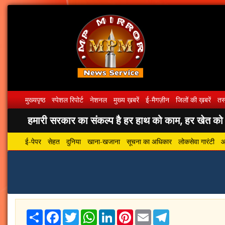
मुख्यपृष्ठ
स्पेशल रिपोर्ट
नेशनल
मुख्य ख़बरें
ई-मैगज़ीन
जिलों की ख़बरें
तस्
हमारी सरकार का संकल्प है हर हाथ को काम, हर खेत को पा
ई-पेपर
सेहत
दुनिया
खाना-खजाना
सूचना का अधिकार
लोकसेवा गारंटी
आ
Share
Facebook
Twitter
WhatsApp
LinkedIn
Pinterest
Email
Telegram