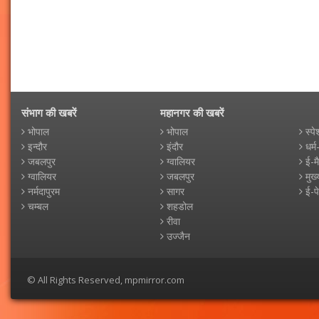
संभाग की खबरें
महानगर की खबरें
भोपाल
भोपाल
स्पे
इन्दौर
इंदौर
धर्म
जबलपुर
ग्वालियर
ई-म
ग्वालियर
जबलपुर
मुख्
नर्मदापुरम
सागर
ई-प
चम्बल
शहडोल
रीवा
उज्जैन
© All Rights Reserved, mpmirror.com