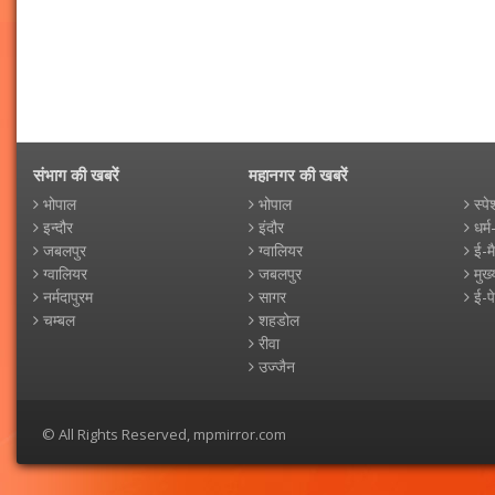
संभाग की खबरें
महानगर की खबरें
भोपाल
भोपाल
स्पे
इन्दौर
इंदौर
धर्म
जबलपुर
ग्वालियर
ई-म
ग्वालियर
जबलपुर
मुख्
नर्मदापुरम
सागर
ई-प
चम्बल
शहडोल
रीवा
उज्जैन
© All Rights Reserved, mpmirror.com