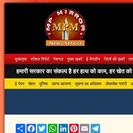
मुख्यपृष्ठ
स्पेशल रिपोर्ट
नेशनल
मुख्य ख़बरें
ई-मैगज़ीन
जिलों की ख़बरें
तस्
हमारी सरकार का संकल्प है हर हाथ को काम, हर खेत को पा
ई-पेपर
सेहत
दुनिया
खाना-खजाना
सूचना का अधिकार
लोकसेवा गारंटी
आ
Share
Facebook
Twitter
WhatsApp
LinkedIn
Pinterest
Email
Telegram