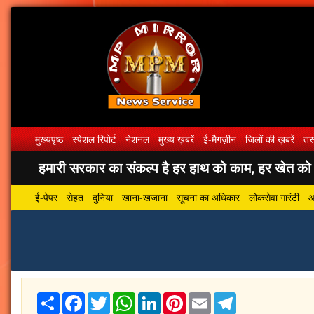
मुख्यपृष्ठ
स्पेशल रिपोर्ट
नेशनल
मुख्य ख़बरें
ई-मैगज़ीन
जिलों की ख़बरें
तस्
हमारी सरकार का संकल्प है हर हाथ को काम, हर खेत को पा
ई-पेपर
सेहत
दुनिया
खाना-खजाना
सूचना का अधिकार
लोकसेवा गारंटी
आ
Share
Facebook
Twitter
WhatsApp
LinkedIn
Pinterest
Email
Telegram