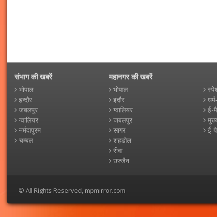
संभाग की खबरें
महानगर की खबरें
भोपाल
भोपाल
स्पे
इन्दौर
इंदौर
धर्म
जबलपुर
ग्वालियर
ई-म
ग्वालियर
जबलपुर
मुख्
नर्मदापुरम
सागर
ई-प
चम्बल
शहडोल
रीवा
उज्जैन
© All Rights Reserved, mpmirror.com