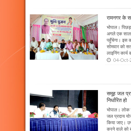
रामनगर के सभ
भोपाल। पिछड़ा 
अगले एक साल म
पहुँचेगा। इस क
सोमवार को सतन
लाइनिंग कार्य
04-Oct-
समूह जल प्र
निर्धारित हो
भोपाल। लोक स्व
जल प्रदाय योज
किया जाए। उन्ह
करने वाले को 