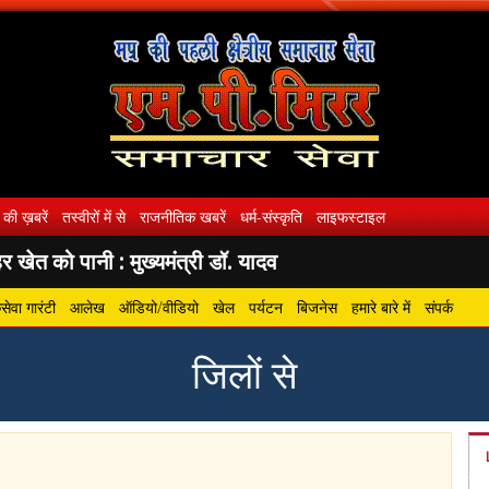
 की ख़बरें
तस्वीरों में से
राजनीतिक खबरें
धर्म-संस्कृति
लाइफस्टाइल
 खेत को पानी : मुख्यमंत्री डॉ. यादव
ेवा गारंटी
आलेख
ऑडियो/वीडियो
खेल
पर्यटन
बिजनेस
हमारे बारे में
संपर्क
जिलों से
gram