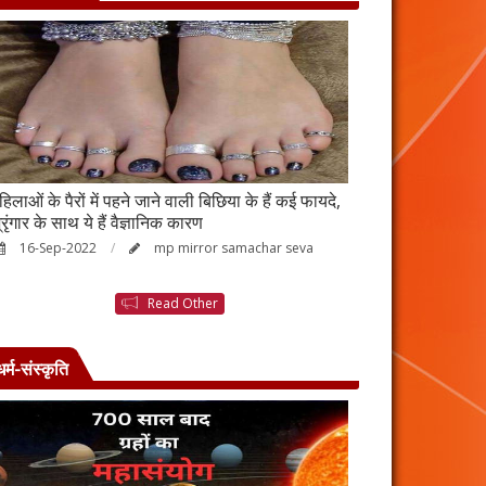
हिलाओं के पैरों में पहने जाने वाली बिछिया के हैं कई फायदे,
स्किन पर इन चीजों क
्रृंगार के साथ ये हैं वैज्ञानिक कारण
जाएगी बदरंग
16-Sep-2022
mp mirror samachar seva
26-Aug-2022
Read Other
धर्म-संस्कृति