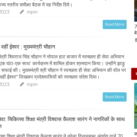
्य स्तरीय समीक्षा बैठक में यह निर्देश दिये।
2023
mpm
Read More
Hanuman Jayanti 2023 : हनुमान जयंती पर राशि के
7
अनुसार करें मंत्रों का जाप, जरूर मिलेगा पूजा का फल
ब
02-Apr-2023
mp mirror samachar seva
 वहीं ईश्वर : मुख्यमंत्री चौहान
त्री शिवराज सिंह चौहान ने भोपाल हाट बाजार में स्वच्छता ही सेवा अभियान
-एक घंटा-एक साथ' कार्यक्रम में शामिल होकर श्रमदान किया। उन्होंने झाड़ू
ं सफाई की। मुख्यमंत्री श्री चौहान ने स्वच्छता ही सेवा अभियान की वॉल पर
 वहीं ईश्वर" लिखकर प्रदेशवासियों को स्वच्छता संदेश दिया।
2023
mpm
Read More
ेवा: चिकित्सा शिक्षा मंत्री विश्वास कैलाश सारंग ने नागरिकों के साथ
न
दो दिनों की छुट्टी एन्जॉय करने के लिए बेहतरीन है दिल्ली के
क
ा शिक्षा मंत्री विश्वास कैलाश सारंग ने नरेला विधानसभा अंतर्गत वार्ड 70