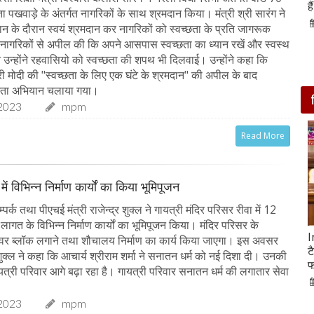
आसपास बसी ये 4 जगहें
ह
छता पखवाड़े के अंतर्गत नागरिकों के साथ श्रमदान किया। मंत्री श्री सारंग ने
28-Feb-2020
ान के दौरान स्वयं श्रमदान कर नागरिकों को स्वच्छता के प्रति जागरूक
े नागरिकों से अपील की कि अपने आसपास स्वच्छता का ध्यान रखें और स्वस्थ
न उन्होंने रहवासियो को स्वच्छता की शपथ भी दिलवाई। उन्होंने कहा कि
्री मोदी की "स्वच्छता के लिए एक घंटे के श्रमदान" की अपील के बाद
च्छता अभियान चलाया गया।
2023
mpm
Read More
में विभिन्न निर्माण कार्यों का किया भूमिपूजन
्क तथा पीएचई मंत्री राजेन्द्र शुक्ल ने गायत्री मंदिर परिसर रीवा में 12
ागत के विभिन्न निर्माण कार्यों का भूमिपूजन किया। मंदिर परिसर के
सात ट्रेडिंग सेशन में 9 लाख करोड़ घटा अदाणी समूह का
I
पेवर ब्लॉक लगाने तथा शौचालय निर्माण का कार्य किया जाएगा। इस अवसर
मार्केट कैप
ट
 शुक्ल ने कहा कि आचार्य श्रीराम शर्मा ने सनातन धर्म को नई दिशा दी। उनकी
फ
05-Feb-2023
mp mirror samachar seva
त्री परिवार आगे बढ़ा रहा है। गायत्री परिवार सनातन धर्म की लगातार सेवा
2023
mpm