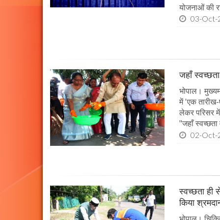
योजनाओं की राज
03-Oct-
जहाँ स्वच्छता
भोपाल। मुख्यमं
में 'एक तारीख
लेकर परिसर मे
"जहाँ स्वच्छता
02-Oct-
स्वच्छता ही स
किया श्रमदा
भोपाल। चिकित्स