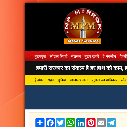
मुख्यपृष्ठ
स्पेशल रिपोर्ट
नेशनल
मुख्य ख़बरें
ई-मैगज़ीन
जिलों
हमारी सरकार का संकल्प है हर हाथ को काम, हर
ई-पेपर
सेहत
दुनिया
खाना-खजाना
सूचना का अधिकार
लोकस
Share
Facebook
Twitter
WhatsApp
LinkedIn
Pinterest
Email
Tele