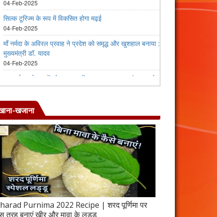
खाना-खजाना
harad Purnima 2022 Recipe | शरद पूर्णिमा पर
जब इस तरह बनाएंगे 
स तरह बनाएं खीर और मावा के लड्डू
करेला रेसिपी | 