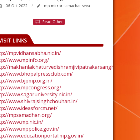
06-Oct-2022
mp mirror samachar seva
24-Aug-2022
Read Other
VISIT LINKS
tp://mpvidhansabha.nic.in/
tp://www.mpinfo.org/
tp://makhanlalchaturvedishramjivipatrakarsangh.com/
tp://www.bhopalpressclub.com/
tp://www.bjpmp.org.in/
tp://www.mpcongress.org/
tp://www.sagaruniversity.nic.in/
tp://www.shivrajsinghchouhan.in/
tp://www.ideasforcm.net/
tp://mpsamadhan.org/
tp://www.mp.nic.in/
tp://www.mppolice.gov.in/
tp://www.educationportal.mp.gov.in/