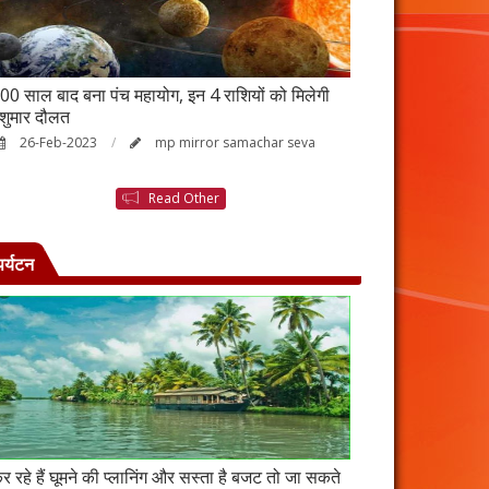
00 साल बाद बना पंच महायोग, इन 4 राशियों को मिलेगी
आर्थिक तंगी से परे
ेशुमार दौलत
उपाय, नहीं होगी ध
26-Feb-2023
mp mirror samachar seva
23-Feb-2023
Read Other
पर्यटन
र रहे हैं घूमने की प्लानिंग और सस्ता है बजट तो जा सकते
कंबोडिया में बसा है