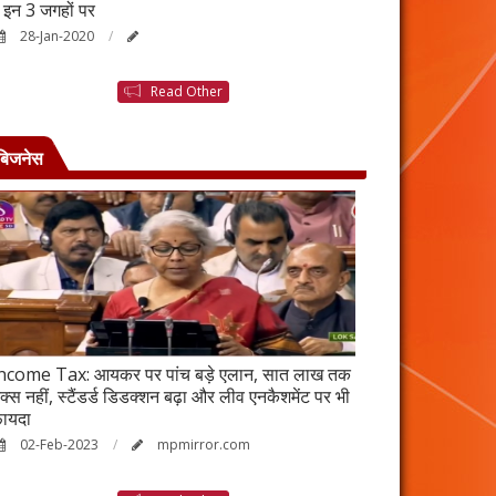
ैं इन 3 जगहों पर
बनने की कहानी है ब
28-Jan-2020
25-Jan-2020
Read Other
बिजनेस
ncome Tax: आयकर पर पांच बड़े एलान, सात लाख तक
वर्ष 2023 में भी रह
ैक्स नहीं, स्टैंडर्ड डिडक्शन बढ़ा और लीव एनकैशमेंट पर भी
विकेंद्रीकरण का ल
ायदा
17-Jan-2023
02-Feb-2023
mpmirror.com