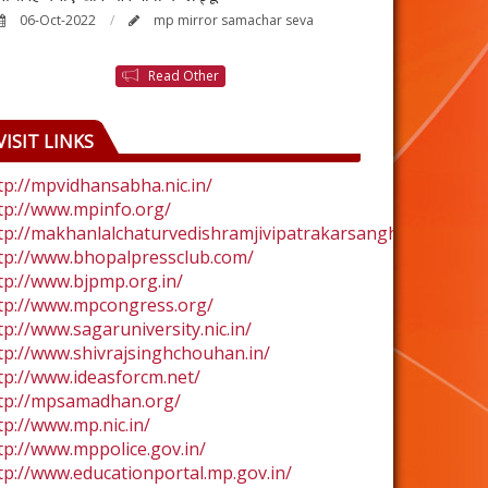
06-Oct-2022
mp mirror samachar seva
24-Aug-2022
Read Other
VISIT LINKS
tp://mpvidhansabha.nic.in/
tp://www.mpinfo.org/
tp://makhanlalchaturvedishramjivipatrakarsangh.com/
tp://www.bhopalpressclub.com/
tp://www.bjpmp.org.in/
tp://www.mpcongress.org/
tp://www.sagaruniversity.nic.in/
tp://www.shivrajsinghchouhan.in/
tp://www.ideasforcm.net/
tp://mpsamadhan.org/
tp://www.mp.nic.in/
tp://www.mppolice.gov.in/
tp://www.educationportal.mp.gov.in/