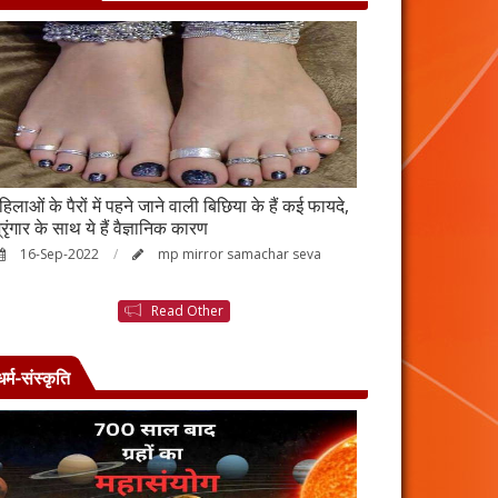
हिलाओं के पैरों में पहने जाने वाली बिछिया के हैं कई फायदे,
स्किन पर इन चीजों क
्रृंगार के साथ ये हैं वैज्ञानिक कारण
जाएगी बदरंग
16-Sep-2022
mp mirror samachar seva
26-Aug-2022
Read Other
धर्म-संस्कृति