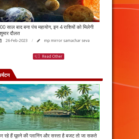
00 साल बाद बना पंच महायोग, इन 4 राशियों को मिलेगी
आर्थिक तंगी से परे
ेशुमार दौलत
उपाय, नहीं होगी ध
26-Feb-2023
mp mirror samachar seva
23-Feb-2023
Read Other
पर्यटन
र रहे हैं घूमने की प्लानिंग और सस्ता है बजट तो जा सकते
कंबोडिया में बसा है