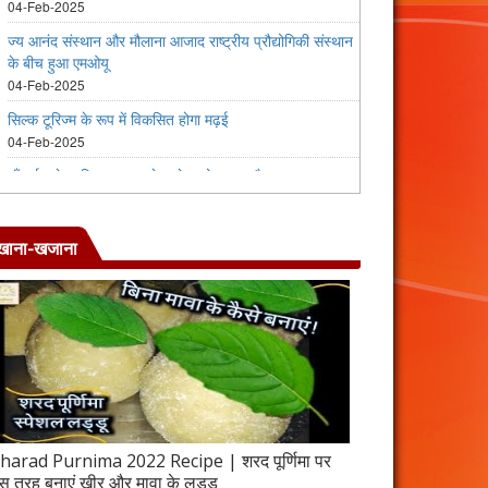
खाना-खजाना
harad Purnima 2022 Recipe | शरद पूर्णिमा पर
जब इस तरह बनाएंगे 
स तरह बनाएं खीर और मावा के लड्डू
करेला रेसिपी | 