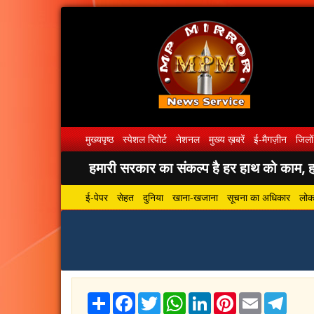
मुख्यपृष्ठ
स्पेशल रिपोर्ट
नेशनल
मुख्य ख़बरें
ई-मैगज़ीन
जिलों
हमारी सरकार का संकल्प है हर हाथ को काम, हर
ई-पेपर
सेहत
दुनिया
खाना-खजाना
सूचना का अधिकार
लोकस
Share
Facebook
Twitter
WhatsApp
LinkedIn
Pinterest
Email
Tele