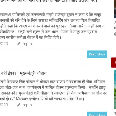
दाय योजनाओं को गति देने सशक्त मॉनिटरिंग और उत्तरदायित्व
ास्थ्य यांत्रिकी एवं जनसम्पर्क मंत्री राजेन्द्र शुक्ल ने कहा है कि समूह
नाओं को गति देने के लिये सशक्त मॉनिटरिंग और उत्तरदायित्व निर्धारित
Hanuman Jayanti 2023 : हनुमान जयंती पर राशि के
7
ोंने कहा कि अच्छा कार्य करने वाले को पुरस्कृत किया जायेगा, वहीं काम न
अनुसार करें मंत्रों का जाप, जरूर मिलेगा पूजा का फल
ब
ब्लेकलिस्ट। मंत्री श्री शुक्ल ने जल भवन भोपाल में समूह जल प्रदाय
02-Apr-2023
mp mirror samachar seva
्य स्तरीय समीक्षा बैठक में यह निर्देश दिये।
2023
mpm
Read More
 वहीं ईश्वर : मुख्यमंत्री चौहान
त्री शिवराज सिंह चौहान ने भोपाल हाट बाजार में स्वच्छता ही सेवा अभियान
-एक घंटा-एक साथ' कार्यक्रम में शामिल होकर श्रमदान किया। उन्होंने झाड़ू
ं सफाई की। मुख्यमंत्री श्री चौहान ने स्वच्छता ही सेवा अभियान की वॉल पर
 वहीं ईश्वर" लिखकर प्रदेशवासियों को स्वच्छता संदेश दिया।
2023
mpm
दो दिनों की छुट्टी एन्जॉय करने के लिए बेहतरीन है दिल्ली के
क
Read More