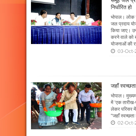
समूह जल प्र
निर्धारित हो
भोपाल। लोक स्व
जल प्रदाय योज
किया जाए। उन्ह
करने वाले को 
योजनाओं की राज
03-Oct-
जहाँ स्वच्छता
भोपाल। मुख्यमं
में 'एक तारीख
लेकर परिसर मे
"जहाँ स्वच्छता
02-Oct-