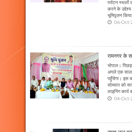
पर्यटन स्थलों
करने के उद्देश
भूमिपूजन किया
06-Oct-
रामनगर के सभ
भोपाल। पिछड़ा 
अगले एक साल म
पहुँचेगा। इस क
सोमवार को सतन
लाइनिंग कार्य
04-Oct-