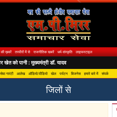
 की ख़बरें
तस्वीरों में से
राजनीतिक खबरें
धर्म-संस्कृति
लाइफस्टाइल
 खेत को पानी : मुख्यमंत्री डॉ. यादव
ेवा गारंटी
आलेख
ऑडियो/वीडियो
खेल
पर्यटन
बिजनेस
हमारे बारे में
संपर्क
जिलों से
gram