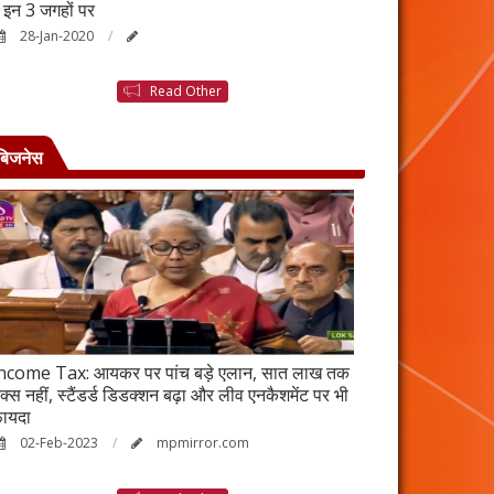
ैं इन 3 जगहों पर
बनने की कहानी है ब
28-Jan-2020
25-Jan-2020
Read Other
बिजनेस
ncome Tax: आयकर पर पांच बड़े एलान, सात लाख तक
वर्ष 2023 में भी रह
ैक्स नहीं, स्टैंडर्ड डिडक्शन बढ़ा और लीव एनकैशमेंट पर भी
विकेंद्रीकरण का ल
ायदा
17-Jan-2023
02-Feb-2023
mpmirror.com