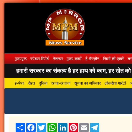
मुख्यपृष्ठ
स्पेशल रिपोर्ट
नेशनल
मुख्य ख़बरें
ई-मैगज़ीन
जिलों की ख़बरें
तस्
हमारी सरकार का संकल्प है हर हाथ को काम, हर खेत को पा
ई-पेपर
सेहत
दुनिया
खाना-खजाना
सूचना का अधिकार
लोकसेवा गारंटी
आ
Share
Facebook
Twitter
WhatsApp
LinkedIn
Pinterest
Email
Telegram