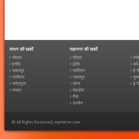
संभाग की खबरें
महानगर की खबरें
भोपाल
भोपाल
स्पे
इन्दौर
इंदौर
धर्म
जबलपुर
ग्वालियर
ई-म
ग्वालियर
जबलपुर
मुख्
नर्मदापुरम
सागर
ई-प
चम्बल
शहडोल
रीवा
उज्जैन
© All Rights Reserved, mpmirror.com