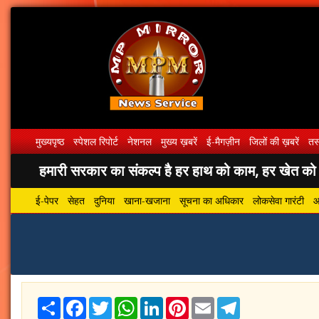
मुख्यपृष्ठ
स्पेशल रिपोर्ट
नेशनल
मुख्य ख़बरें
ई-मैगज़ीन
जिलों की ख़बरें
तस्
हमारी सरकार का संकल्प है हर हाथ को काम, हर खेत को पा
ई-पेपर
सेहत
दुनिया
खाना-खजाना
सूचना का अधिकार
लोकसेवा गारंटी
आ
Share
Facebook
Twitter
WhatsApp
LinkedIn
Pinterest
Email
Telegram