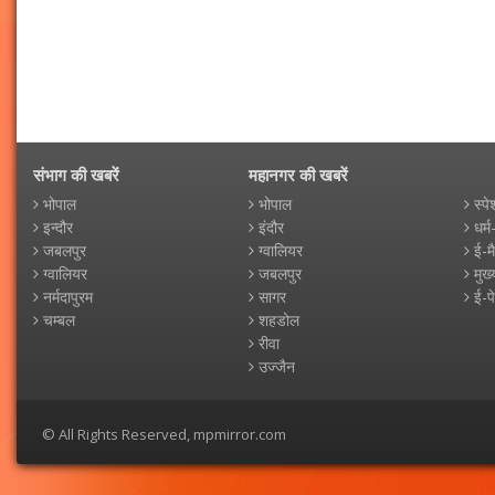
संभाग की खबरें
महानगर की खबरें
भोपाल
भोपाल
स्पे
इन्दौर
इंदौर
धर्म
जबलपुर
ग्वालियर
ई-म
ग्वालियर
जबलपुर
मुख्
नर्मदापुरम
सागर
ई-प
चम्बल
शहडोल
रीवा
उज्जैन
© All Rights Reserved, mpmirror.com