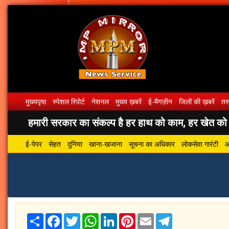
मुख्यपृष्ठ
स्पेशल रिपोर्ट
नेशनल
मुख्य ख़बरें
ई-मैगज़ीन
जिलों की ख़बरें
तस्
हमारी सरकार का संकल्प है हर हाथ को काम, हर खेत को पा
ई-पेपर
सेहत
दुनिया
खाना-खजाना
सूचना का अधिकार
लोकसेवा गारंटी
आ
Share
Facebook
Twitter
WhatsApp
LinkedIn
Pinterest
Email
Telegram