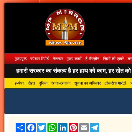
मुख्यपृष्ठ
स्पेशल रिपोर्ट
नेशनल
मुख्य ख़बरें
ई-मैगज़ीन
जिलों की ख़बरें
तस्
हमारी सरकार का संकल्प है हर हाथ को काम, हर खेत को पा
ई-पेपर
सेहत
दुनिया
खाना-खजाना
सूचना का अधिकार
लोकसेवा गारंटी
आ
Share
Facebook
Twitter
WhatsApp
LinkedIn
Pinterest
Email
Telegram