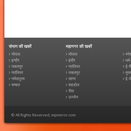
संभाग की खबरें
महानगर की खबरें
भोपाल
भोपाल
स्पे
इन्दौर
इंदौर
धर्म
जबलपुर
ग्वालियर
ई-म
ग्वालियर
जबलपुर
मुख्
नर्मदापुरम
सागर
ई-प
चम्बल
शहडोल
रीवा
उज्जैन
© All Rights Reserved, mpmirror.com